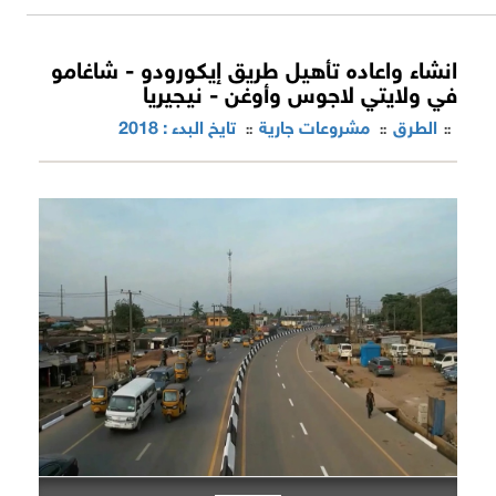
انشاء واعاده تأهيل طريق إيكورودو - شاغامو
في ولايتي لاجوس وأوغن - نيجيريا
الطرق
مشروعات جارية
تايخ البدء : 2018
::
::
::