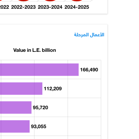
2022
2022-2023
2023-2024
2024-2025
الأعمال المرحلة
Value in L.E. billion
166,490
112,209
95,720
93,055