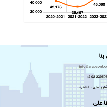
40,000
45,060
42,173
30,000
36,167
2020-2021
2021-2022
2022-202
بنا
info@arabcont.
23959500 
ا على