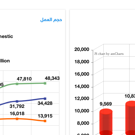
حجم العمل
estic
20,000
JS chart by amCharts
llion
18,000
16,000
48,343
47,810
95
14,000
10,8
12,000
34,428
9,569
31,792
10,000
16,018
13,915
8,000