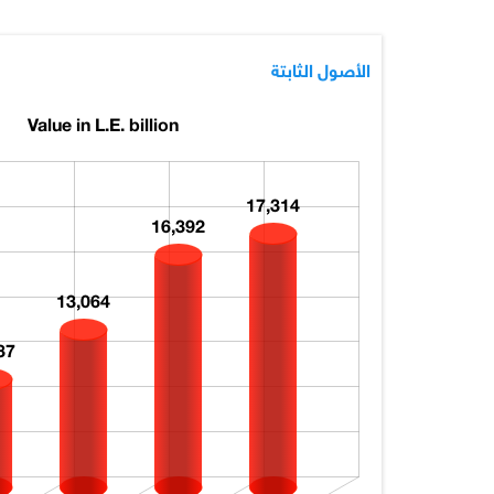
الأصول الثابتة
Value in L.E. billion
17,314
16,392
13,064
37