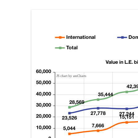
International
Dom
Total
Value in L.E. bi
60,000
JS chart by amCharts
50,000
42,3
40,000
35,444
28,569
30,000
27,778
27,244
20,000
15,151
23,526
7,666
10,000
5,044