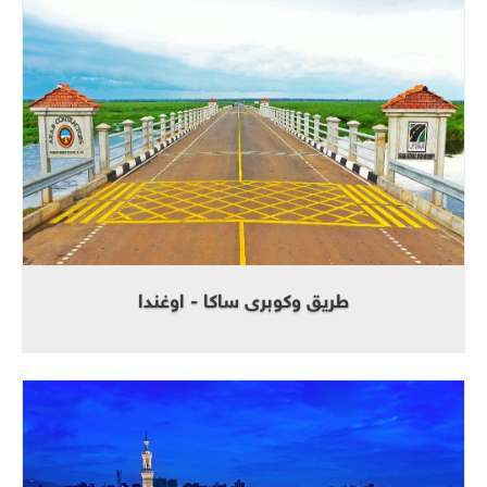
طريق وكوبرى ساكا - اوغندا