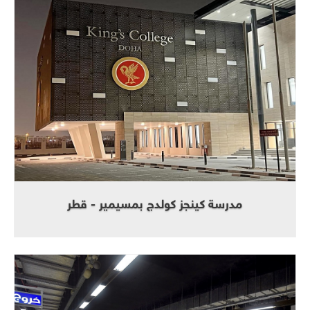
مدرسة كينجز كولدج بمسيمير - قطر