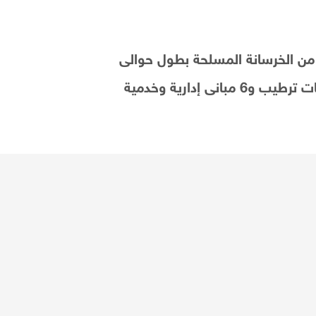
ة الإنتاج بمسطح 16000 م2 وتشمل أنفاق ترطيب من الخرسانة المسلحة بطول حوالى