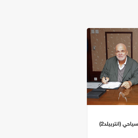
احي (انتربيلد2)