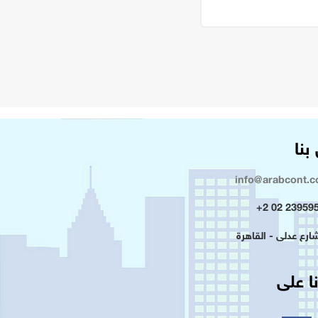
بنا
info@arabcont.
23959500 
ا على