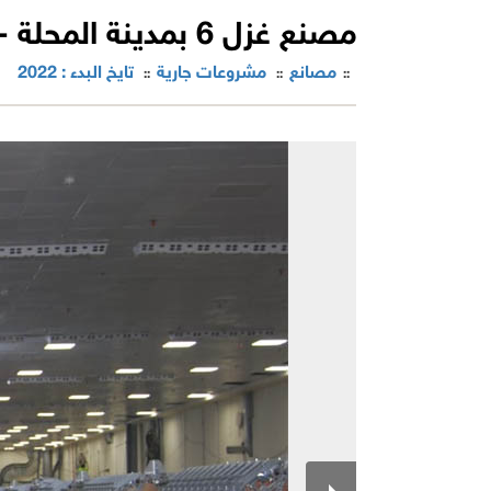
مصنع غزل 6 بمدينة المحلة - مصر
مصانع
مشروعات جارية
تايخ البدء : 2022
::
::
::