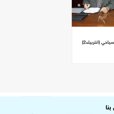
احي (انتربيلد2)
بنا