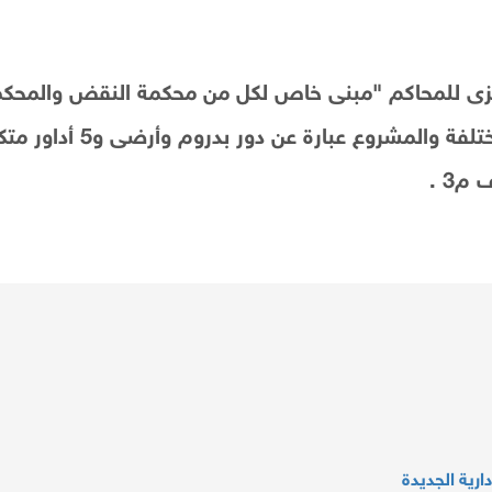
دان وتضم مجمع مركزى للمحاكم "مبنى خاص لكل من محكمة النقض وا
ارية الجديدة