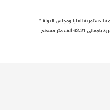
لمحكمة الدستورية العليا ومجلس الدولة "
ومبنى خاص لكل هيئة من الهيئات القضائية المختلفة والمشروع عبارة عن دور بدروم وأرضى و5 أداور متكررة بإجمالى 62.21 ألف متر مسطح