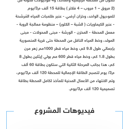
تتكون من المحطة الرئيسية والمأخذ، و4 موديولات مكونة من
(2 مروق – 1 مروب – 4 فلاتر ) بطاقة 15 ألف م3/يوم
للموديول الواحد، وخزان أرضي - عنبر طلمبات المياه المُرشحة
- عنبر الكيماويات ( الشبة – الكلور) – منظومة معالجة الروبة -
معمل المحطة - المخزن - الورشة - مبنى المحولات - مبنى
المولد، وخط المياه الناقل من المحطة حتى قرية المنصورية
بإجمالي طول 9.8 كم، وخط مياه قطر 1000مم زهر مرن
بطول 1.8 كم، وخط مياه قطر 600 مم بولي إيثلين بطول 8
كم، هذا بجانب المرحلة الثانية التي ستكون بطاقة 60 ألف
م3/ يوم لتصبح الطاقة الإجمالية للمحطة 120 ألف م3/يوم،
وتم الانتهاء من الأعمال المدنية للمأخذ لكامل المحطة بطاقة
تصميمية 120 ألف م3/يوم.
فيديوهات المشروع