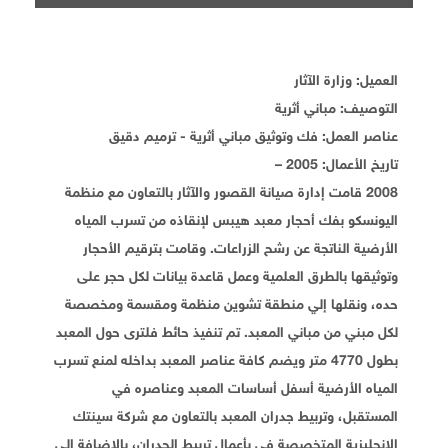
العميل: وزارة الآثار
التوصيف: مباني أثرية
عناصر العمل: فك وتوثيق مباني أثرية - ترميم دقيق
تاريخ الأعمال: 2005 –
2008 قامت إدارة صيانة القصور والآثار بالتعاون مع منظمة
اليونسكو بفك أحجار معبد هيبس لإنقاذه من تسرب المياه
الأرضية الناتجة عن رشح الزراعات. وقامت بترقيم الأحجار
وتوثيقها بالطرق العلمية وعمل قاعدة بيانات لكل حجر على
حده، ونقلها إلي منطقة تشوين منظمة ومقسمة ومخصصة
لكل مبني من مباني المعبد. تم تنفيذ حائط فلترى حول المعبد
بطول 4770 متر ويضم كافة عناصر المعبد بداخله لمنع تسرب
المياه الأرضية أسفل أساسات المعبد وعناصره في
المستقبل، وتربيط جدران المعبد بالتعاون مع شركة سينتك
الإنجليزية المتخصصة في بأعمال تربيط الجدران، بالإضافة إلي