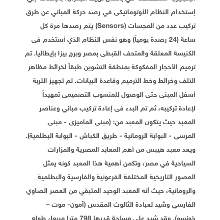
إستخدام النظام الأوتوماتيكى في رصد حركة المباني عن طرق
تركيب عدد من المجسات (Sensors) يتم رصدها مرة كل
ساعة (24 رصدة يومياً) وهو نفس النظام الذي أستخدم فى
الكنيسة المعلقة والمتحف القبطى بمصر وبرج بيزا بإيطاليا. تم
ترميم الأحجار المفكوكة بمنطقة التشوين طبقاً لخرائط مظاهر
التلف وخرائط وخط الترميم وقاعدة البيانات. تم تجهيز التربة
أسفل المبنى حتى الوصول للمنسوب التصميمى تمهيداً
لإعادة تركيبه، ثم تم البدء فى إعادة تركيب مباني وعناصر
المعبد حيث يتكون المعبد من: (مبنى الماميزى - مبنى
المرسى - البوابة الرومانية - طريق الكباش - البوابة البطلمية).
ويعد معبد هيبِس من أهم المعابد المصرية والمزارات
السياحية في مصر، وتكمن أهمية هذا المعبد كونه يمثل
العصور التاريخية المختلفة الفرعونية والفارسية والبطلمية
والرومانية، حيث أنه المعبد الوحيد المتبقي من العصر الصاوي
الفارسي وشيد لعبادة الثالوث المقدس (آمون- موت –
خونسو). وقد شيد على مساحة قدرها 798 مترا مربعا، طوله