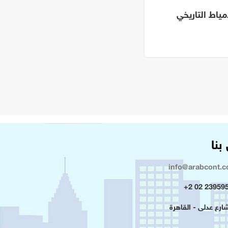
مياط التاريخي
مركز تنم
بنا
info@arabcont.
23959500 