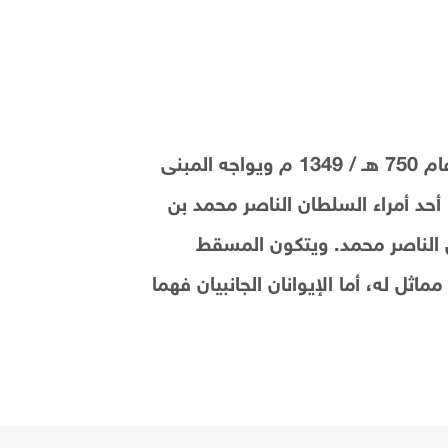
يقع الجامع في شارع الصليبة (حي السيدة زينب)، وهو من الشوارع التي تزخر بالآثار الإسلامية. وتم بناءه عام 750 هـ / 1349 م ويواجه المبنى
 م). بناه الأمير شيخو العمري، وهو أحد أمراء السلطان الناصر محمد بن
ن الناصر محمد. ويتكون المسقط
ثل له، أما الإيوانان الجانبيان فهما