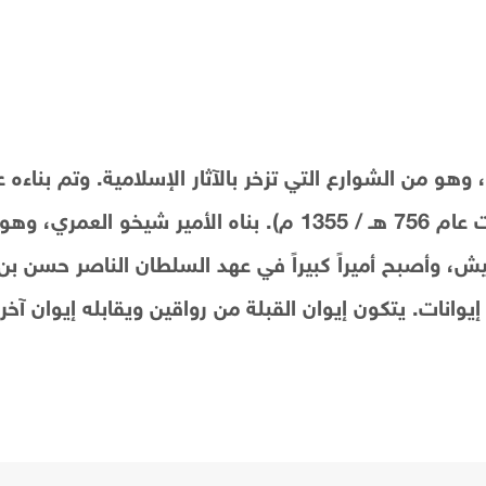
الخانقاه التي تنسَب للأمير شيخو أيضاً والتي بنيت عام 756 هـ / 1355
يش، وأصبح أميراً كبيراً في عهد السلطان الناصر حسن ب
ات. يتكون إيوان القبلة من رواقين ويقابله إيوان آخر مما