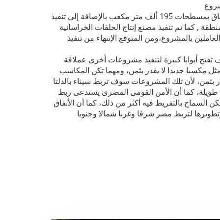
هذا وتتضمن الأعمال إنشاء حوائط لوحية لمداخل ومخارج تلك الأنفاق بمسطحات 195 ألف متر مكعب بالإضافة إلي تنفيذ
قة , كما تم تنفيذ مصنع إنتاج الحلقات الخراسانية
التجهيزات الخاصة بإقامة 1500 عامل من العاملين بالمشروع،ومن المتوقع الإنتهاء من تنفيذ
تفتح أبوابا كبيرة لتنفيذ مشروعات أخرى عملاقة
ل مكسبا جديدا لا يقدر بثمن، ومهما تكن المكاسب
در بثمن، لأن تلك المشروعات سوف تربط سيناء بالدلتا
د طويلة، كما أن الأمن القومى المصرى يستدعى ربط
ن السماح بالتفريط فيه أكثر من ذلك، كما أن الأنفاق