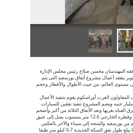
يرافقه المهندسان محسن صلاح رئيس مجلس الإدارة
روق النائب الأول لرئيس مجلس الإدارة يوم الثلاثاء 25 أكتوبر بتفقد أعمال مشروع أنفاق بورسعيد التى يتم
دي مصرية 100 % وتعد الأضخم على مستوى العالم، من حيث الأطوال والأقطار وحجم
لمقاولون العرب أوراسكوم يقوم بتنفيذ الأعمال
ت إشراف الهيئة الهندسية للقوات المسلحة بتكلفة أكثر من 18 مليار جنيه ويضم المشروع تنفيذ نفقين للسيارات
لقناه بغربها وتعد الأنفاق الثلاثة من أكبر وأضخم
الأنفاق بالمنطقة حيث يصل القطر الداخلي للنفق الواحد 11.4 متر وقطره الخارجي 12.6 متر بمنسوب يصل إلى عمق
دم من بورسعيد والمتجه إلي سيناء والآخر بالعكس
يفصلهما مسافة 20 متراً ويبلغ طول النفق الواحد 2.7 كيلومتر,بينما يبلغ طول نفق السكة الحديدية 6.7 كيلو متر طبقا