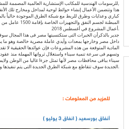
للرسومات الهندسية للمكاتب الإستشارية العالمية المصممة للمشروع,
كباري وعدايات وطرق للربط مع شبكة الطرق الموجودة حالياً بالمنط
المبطنة لجسم النفق و
أعمال المشروع في أغسطس 2018.
جدير بالذكرأن الخبرات التى ستكتسبتها مصر فى هذا المجال سوف 
داخل مصر وخارجها بمعدات وأيدي عاملة مصرية خالصة وهو ما يمث
المادية المتوقعة من هذه المشروعات فإن عوائدها الحقيقية لا تق
وتسهم فى سرعة تنمية سيناء واستغلال ثرواتها المهملة منذ عقو
سيناء بباقى محافظات مصر لأنها تمثل جزءا غاليا من الوطن ولايمك
الجديدة سوف تتقاطع مع شبكة الطرق الجديدة التى يتم تنفيذها وتطويرها لتربط مصر شرقا وغربا شمالا وجنوبا.
للمزيد من المعلومات :
أنفاق بورسعيد ( انفاق 3 يوليو )