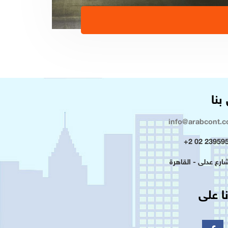
بنا
info@arabcont.
23959500 
ا على