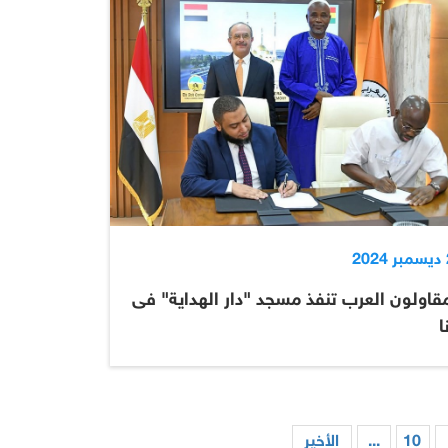
2
قاولون العرب تنفذ مسجد "دار الهداية" فى
ا
10
...
الأخير