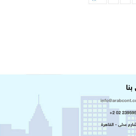
بنا
info@arabcont.
23959500 