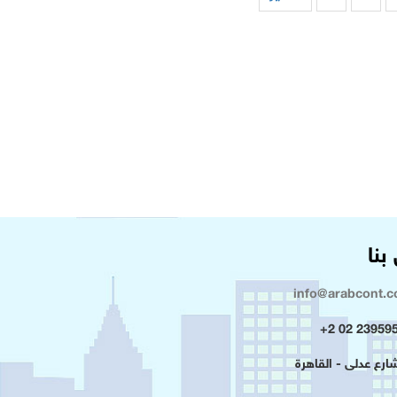
بنا
info@arabcont.
23959500 