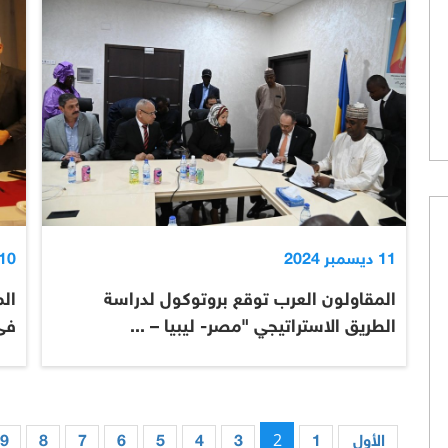
11 ديسمبر 2024
10 ديسمبر 024
المقاولون العرب توقع بروتوكول لدراسة
ال
الطريق الاستراتيجي "مصر- ليبيا – ...
فى
2
الأول
1
3
4
5
6
7
8
9