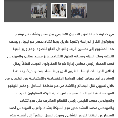
في خطوة هامة لتعزيز التعاون الإقليمي بين مصر وتشاد، تم توقيع
بروتوكول اتفاق لدراسة وتنفيذ طريق يربط تشاد بمصر عبر ليبيا، ويهدف
هذا المشروع إلى تحسين الربط والتبادل العابر للحدود. وقع وزير البنية
التحتية وفك العزلة وصيانة الطرق التشادى عزيز محمد صالح، والمهندس
أحمد العصار رئيس مجلس إدارة شركة المقاولون العرب، اتفاقاً يمثل
إطلاق الدراسات لإنشاء الطريق الذى يربط تشاد بمصر، حيث يعد هذا
المشروع أحد مظاهر تعزيز الروابط الاقتصادية والاجتماعية بين البلدين، من
خلال تسهيل نقل البضائع والأشخاص عبر منطقة الساحل، وحضر التوقيع
المهندسة هبة أبو العلا عضو مجلس إدارة شركة المقاولون العرب،
والمهندس محمد القيعي رئيس القطاع المشرف على فرع تشاد،
والمهندس محمد المشد مدير فرع الشركة بتشاد. وأعرب المهندس أحمد
العصار عن امتنانه للوزير التشادى وفريق العمل، مشيراً إلى أهمية هذه