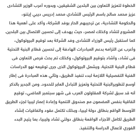
الخطوة لتعزيز التعاون بين البلدين الشقيقين، وبدوره أعرب الوزير التشادى
عزيز محمد صالح باسم الرئيس التشادي محمد إدريس ديبي إيتنو،
والحكومة التشادية، عن ترحيبهم الحار بوفد الشركة، وأكد على أهمية هذا
المشروع لتشاد وكذلك لمصر، حيث يهدف إلى تحسين الاتصال بين البلدين.
كما استقبل رئيس الوزراء التشادى وفد الشركة بعد توقيع البروتوكول،
وأعرب عن التزامه بدعم المبادرات الهادفة إلى تحسين قطاع البنية التحتية
فى تشاد، وأشاد بتوقيع البروتوكول، وكذلك تم بحث فرص التعاون فى
قطاع البنية التحتية. ويشمل البروتوكول الذى جرى توقيعه نهو الدراسات
الفنية التفصيلية اللازمة لبدء تنفيذ الطريق، وتأتي هذه المبادرة فى إطار
أوسع لتطويرالبنية التحتية وتعزيز التبادل العابر للحدود. ومن الجدير بالذكر
أنه قد سبق لشركة المقاولون العرب فى شهر سبتمبر الماضي، توقيع
اتفاقية بنفس المضمون مع صندوق التنمية وإعادة إعمار ليبيا لجزء الطريق
الأوسط الواقع بنطاق دولة ليبيا، وبذلك تكتمل عقود واتفاقيات إنشاء
الطريق لكامل الأجزاء الواقعة بنطاق دولتي تشاد وليبيا، بما يتيح البدء
الفوري لأعمال الدراسة والتنفيذ.