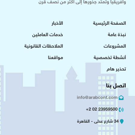
وافريقيا وتمتد جذورها إلى أكثر من نصف قرن
الصفحة الرئيسية
الأخبار
نبذة عامة
خدمات العاملين
المشروعات
الملاحظات القانونية
أنشطة تخصصية
مواقعنا
تحذير هام
اتصل بنا
info@arabcont.com
23959500 02 2+
34 شارع عدلى - القاهرة