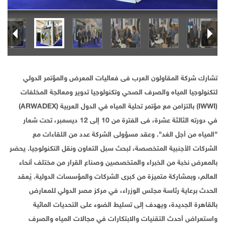
تشارك شركة المقاولون العرب فى فعاليات المعرض والمؤتمر الدولي
لتكنولوجيا المياه والصرف الصحي وتكنولوجيا تدوير ومعالجة المخلفات
(IWWI) بالتزامن مع مؤتمر تحلية المياه في الدول العربية (ARWADEX)
في دورته الثالثة عشرة، فى الفترة من 10 إلى 12 ديسمبر، تحت شعار
"المياه من أجل الغد". وعقد مسؤولى الشركة عدد من اللقاءات مع
الشركات الأجنبية المتخصصة، لبحث سبل التعاون ونقل التكنولوجيا. يحضر
بالمعرض نخبة من الخبراء والمتخصصين وصناع القرار من مختلف أنحاء
العالم، وبمشاركة متميزة من كبرى الشركات والمؤسسات الدولية. يُعقد
الحدث برعاية رئاسة مجلس الوزراء، في مركز مصر الدولي للمعارض
بالقاهرة الجديدة، ويهدف إلى تسليط الضوء على التحديات المائية
واستعراض أحدث التقنيات والابتكارات في مجالات المياه والصرف