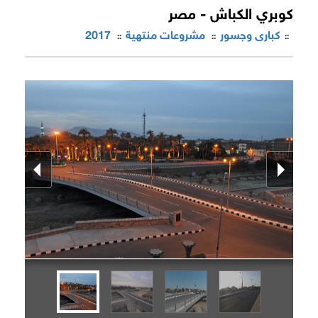
كوبري الكباش - مصر
كبارى وجسور
مشروعات منتهية
2017
::
::
::