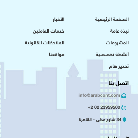
الصفحة الرئيسية
الأخبار
نبذة عامة
خدمات العاملين
المشروعات
الملاحظات القانونية
أنشطة تخصصية
مواقعنا
تحذير هام
اتصل بنا
info@arabcont.com
23959500 02 2+
34 شارع عدلى - القاهرة