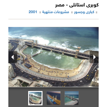
كوبرى استانلى - مصر
كبارى وجسور
مشروعات منتهية
2001
::
::
::