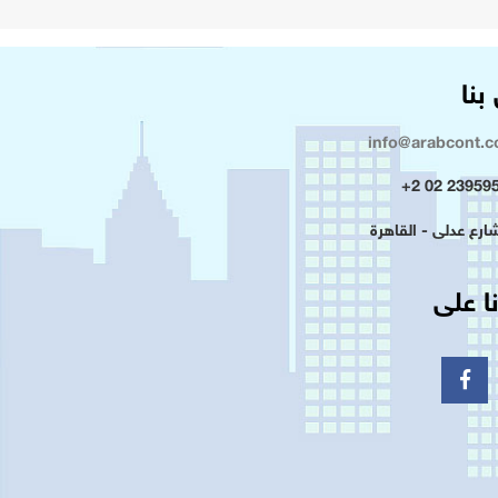
بنا
info@arabcont.
23959500 
ا على