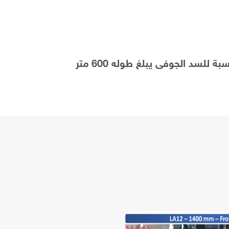
السد السطحى يبلغ ارتفاعه 13 متر و طوله 750 متر ، السد الردمي يتكون من جسم السد و المفيض. بالنسبة للسد الجوفى يبلغ طوله 600 متر