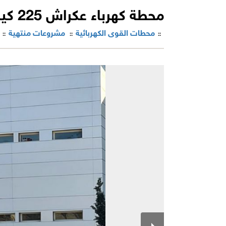
محطة كهرباء عكراش 225 كيلو فولت - الرباط - المغرب
محطات القوى الكهربائية
مشروعات منتهية
::
::
::