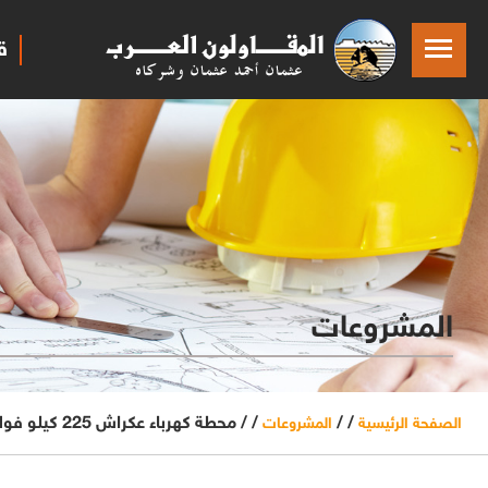
ق
المشروعات
/ /
/ /
محطة كهرباء عكراش 225 كيلو فولت - الرباط
الصفحة الرئيسية
المشروعات