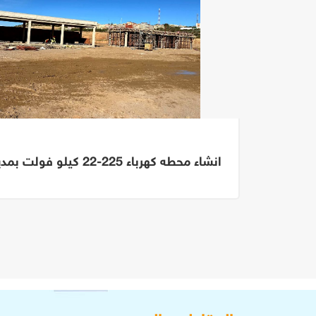
انشاء محطه كهرباء 225-22 كيلو فولت بمدينه الناضور