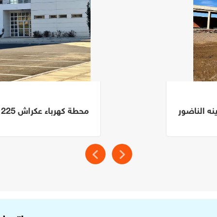
محطة كهرباء عكراش 225 كيلو فولت - الرباط