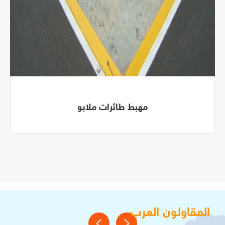
مهبط طائرات ملابو
المقاولون العرب