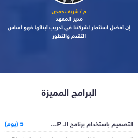
م / شريف حمدى
مدير المعهد
إن أفضل استثمار لشركتنا في تدريب أبنائها فهو أساس
التقدم والتطور
البرامج المميزة
التصميم باستخدام برنامج الــ Rivet MEP ( أساسيات)
5 (يوم)