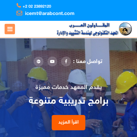
+2 02 23892120
icemt@arabcont.com
تواصل معنا :
يقدم المعهد خدمات مميزة
برامج تدريبية متنوعة
اقرأ المزيد