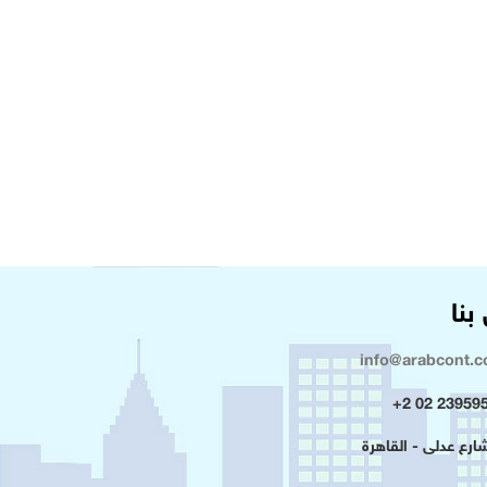
بنا
info@arabcont.
23959500 