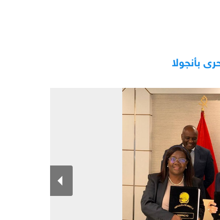
رى بأنجولا