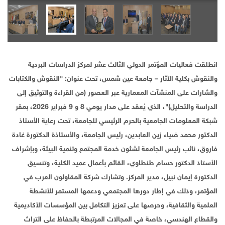
انطلقت فعاليات المؤتمر الدولي الثالث عشر لمركز الدراسات البردية
والنقوش بكلية الآثار – جامعة عين شمس، تحت عنوان: "النقوش والكتابات
والشارات على المنشآت المعمارية عبر العصور (من القراءة والتوثيق إلى
الدراسة والتحليل)"، الذي يُعقد على مدار يومي 8 و 9 فبراير 2026، بمقر
شبكة المعلومات الجامعية بالحرم الرئيسي للجامعة، تحت رعاية الأستاذ
الدكتور محمد ضياء زين العابدين، رئيس الجامعة، والأستاذة الدكتورة غادة
فاروق، نائب رئيس الجامعة لشئون خدمة المجتمع وتنمية البيئة، وبإشراف
الأستاذ الدكتور حسام طنطاوي، القائم بأعمال عميد الكلية، وتنسيق
الدكتورة إيمان نبيل، مدير المركز. وتشارك شركة المقاولون العرب في
المؤتمر، وذلك في إطار دورها المجتمعي ودعمها المستمر للأنشطة
العلمية والثقافية، وحرصها على تعزيز التكامل بين المؤسسات الأكاديمية
والقطاع الهندسي، خاصة في المجالات المرتبطة بالحفاظ على التراث