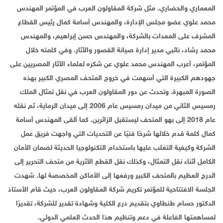
المعماري والحضاري. مثل شركة المقاولون العرب في المؤتمر المهندس
محمد علوي عضو مجلس الإدارة، والمهندس أسامة كمال رئيس القطاع
المشرف على المعدات بالشركة، والمهندس حسن إبراهيم، والمهندس
محمد رشاد، نائبي مدير إدارة صيانة القصور والآثار. وفي كلمته خلال
المؤتمر، أعرب المهندس محمد علوي عن شكره لعلماء الآثار المصريين على
جهودهم الكبيرة التي أسهمت في خروج المتحف المصري الكبير بهذه
الصورة المبهرة. وتحدث عن دور المقاولون العرب في نقل تمثال الملك
رمسيس الثاني من ميدان رمسيس عام 2006 إلى ميدان الرماية، ثم نقله
عام 2018 إلى بهو المتحف ليستقبل الزائرين. كما ألقى المهندس أسامة
كمال كلمة قدم خلالها شرحًا فنيًا عن التحديات التي واجهت فريق عمل
الشركة وكيفية التغلب عليها باستخدام التكنولوجيا الحديثة لضمان الأمان
الكامل أثناء نقل التمثال، وكذلك نقل القطع الأثرية من متحف التحرير إلى
الدرج العظيم بالمتحف الكبير ورفعها إلى الأماكن المخصصة لها. شهدت
الجلسة الافتتاحية للمؤتمر تكريم شركة المقاولون العرب، حيث قام الأستاذ
الدكتور حسام طنطاوي بتقديم درع الكلية وشهادة تقدير للشركة، تقديرًا
لمساهمتها الفاعلة في دعم وتنظيم هذا الحدث العلمي الدولي.