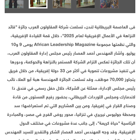
فى العاصمة البريطانية لندن، تسلمت شركة المقاولون العرب جائزة "قائد
النزاهة في الأعمال الإفريقية لعام 2025"، خلال قمة القيادة الإفريقية،
والتي نظمتها مجموعة African Leadership Magazine يومى 9 و10
يوليو. وأشار المهندس أحمد العصار رئيس مجلس إدارة المقاولون العرب،
أن تلك الجائزة تعكس التزام الشركة المستمر بالنزاهة والحوكمة، ودورها
في تنفيذ مشروعات تنموية في أكثر من 33 دولة إفريقية، من خلال فريق
يتجاوز 70,000 موظف. وقد تسلمت الجائزة المهندسة هبة أبو العلا، نائب
رئيس مجلس الإدارة، ممثلة عن الشركة، خلال حفل رسمي في فندق ذا
لاندمارك ومجلس اللوردات البريطاني، بحضور رفيع المستوى من قادة
وصناع القرار في إفريقيا. ومن بين المشاريع التي تم استعراضها؛ سد
ومحطة جوليوس نيريري في تنزانيا، محور روض الفرج في مصر، والمبادرة
الرئاسية "حياة كريمة"، إلى جانب عدة مشروعات في مختلف الدول
الإفريقية. وقد وجه المهندس أحمد العصار الشكر والتقدير للسيد المهندس