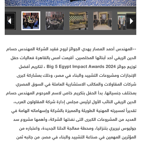
--المهندس أحمد العصار يهدي الجوائز لروح فقيد الشركة المهندس حسام
الدين الريفي أحد أبنائها المخلصين. أقيمت أمس بالقاهرة فعاليات حفل
توزيع جوائز Big 5 Egypt Impact Awards 2024 ، لتكريم أفضل
الإنجازات ومشروعات التشييد والبناء في مصر، وذلك بمشاركة كبرى
شركات المقاولات والمكاتب الاستشارية العاملة في السوق المصري
بمختلف جنسياتها. بدأ الحفل بتكريم خاص لاسم المرحوم المهندس حسام
الدين الريفي النائب الأول لرئيس مجلس إدارة شركة المقاولون العرب،
تقديراً لمسيرته المهنية الطويلة والمميزة بالشركة وإسهاماته الهامة في
العديد من المشروعات الكبرى التى نفذتها الشركة، وأهمها مشروع سد
جوليوس نيريري بتنزانيا، ومحطة معالجة الدلتا الجديدة، واعتباره من
المؤثرين المهمين في صناعة التشييد والبناء في مصر. من جانبه ثمن