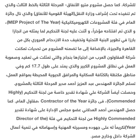
للشركة. كما حصل مشروع مترو الأنفاق- المرحلة الثالثة بالخط الثالث والذي
تم تنفيذه تحت إشراف وزارة النقل(الهيئة القومية للأنفاق) والذي نال جائزة
العام في فئة المشروعات الكهروميكانيكية (MEP Project of The Year)،
و الذي تم افتتاحه مؤخراً، و أثنت عليه لجنة التحكيم لما يمثله من انجازا
بارزا في تطوير البنية التحتية وتخفيف حدة الازدحام المروري بكل من
القاهرة والجيزة، بالإضافة إلى ما تضمنه المشروع من تحديات تمكنت
شركة المقاولون العرب من اجتيازها بنجاح والتي تمثلت في تعقيد وصعوبة
العمل في نطاق المشروع الكبير والذي يمتد على طول 17.7 كم وفي
مناطق مكتظة بالكثافة السكانية والمرافق الحيوية المحيطة بمواقع العمل،
تسلم الجائزة المهندس عبد العزيز أحمد مدير المرحلة الثالثة بالمشروع.
وحصلت أيضاً الشركة علي شهادة تقدير خاصة من لجنة التحكيم (Highly
Commended)، فى جائزة Contractor of the Year ،مقاول العام. كما
حصل المهندس أحمد العدلاني عضو مجلس الإدارة على شهادة تقدير
Highly Commended من لجنة التحكيم في فئة (Director of the
Year)تكريماً له على جهوده ومسيرته المهنية وإسهاماته في تنمية أعمال
الشركة داخل وخارج مصر.