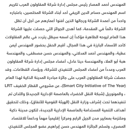
المهندس أحمد العصار رئيس مجلس إدارة شركة المقاولون العرب تكريم
اسم المهندس حسام الدين الريفي أحد أبناء الشركة المخلصين، باعتباره
واحداً من أعمدة الشركة ورجالها الذين أفنوا أعمارهم من أجل أن تظل
الشركة دائماً في المقدمة، كما أهدى الجوائز التي حصلت عليها الشركة
هذا العام لروحه الطاهرة مؤكداً إن اسمه سيظل يتردد في عالم المقاولات
كأحد الأسماء البارزة في هذا المجال. أقيم الحفل بحضور المهندس أيمن
عطية، والمهندس أحمد العدلاني، والمهندس حسن مصطفى، والمهندسة
هبة أبو العلا، والمهندسة دينا عادل، أعضاء مجلس إدارة شركة المقاولون
العرب وعدداً من أعضاء المجلس التنفيذي للشركة، ورؤساء القطاعات. وقد
حصلت شركة المقاولون العرب على جائزة مبادرة المدينة الذكية لهذا العام
(Smart City Initiative of The Year)، عن مشروعي القطار الخفيف LRT
، والمونوريل (شبكة النقل الخضراء بالعاصمة الإدارية الجديدة) واللذان تم
تنفيذهما تحت إشراف وزارة النقل (الهيئة القومية للأنفاق)، وذلك لتحقيق
أهداف التنمية المستدامة بالعاصمة الإدارية الجديدة، لتكون مدينة ذكية
وملتزمة بمعايير مدن الجيل الرابع ومركزاً إقليمياً مهماً وداعماً للاقتصاد
المصري، وتسلم الجائزة المهندس حسن إبراهيم عضو المجلس التنفيذي