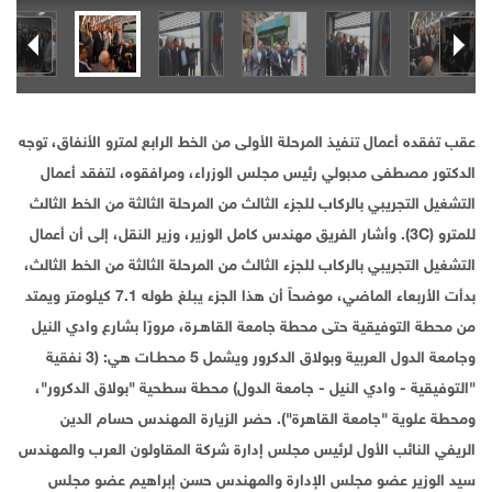
عقب تفقده أعمال تنفيذ المرحلة الأولى من الخط الرابع لمترو الأنفاق، توجه
الدكتور مصطفى مدبولي رئيس مجلس الوزراء، ومرافقوه، لتفقد أعمال
التشغيل التجريبي بالركاب للجزء الثالث من المرحلة الثالثة من الخط الثالث
للمترو (3C). وأشار الفريق مهندس كامل الوزير، وزير النقل، إلى أن أعمال
التشغيل التجريبي بالركاب للجزء الثالث من المرحلة الثالثة من الخط الثالث،
بدأت الأربعاء الماضي، موضحاً أن هذا الجزء يبلغ طوله 7.1 كيلومتر ويمتد
من محطة التوفيقية حتى محطة جامعة القاهـرة، مرورًا بشارع وادي النيل
وجامعة الدول العربية وبولاق الدكرور ويشمل 5 محطـات هي: (3 نفقية
"التوفيقية - وادي النيل - جامعة الدول) محطة سطحية "بولاق الدكرور"،
ومحطة علوية "جامعة القاهرة"). حضر الزيارة المهندس حسام الدين
الريفي النائب الأول لرئيس مجلس إدارة شركة المقاولون العرب والمهندس
سيد الوزير عضو مجلس الإدارة والمهندس حسن إبراهيم عضو مجلس