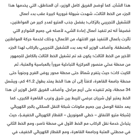
هذا الشأن. كما أوضح الفريق كامل الوزير، أن المناطق، التي يخدمها هذا
الجزء من الخط الثالث، شهدت سُيولة مُرورية كبيرة عقب بدء أعمال
التشغيل التجريبي بالرُكاب؛ بفضل جذب المترو لعددٍ كبير من المواطنين،
مُضيفاً أنه تم تنفيذ أعمال إعادة الشيء لأصله في جميع الشوارع التي
تأثرت بأعمال التنفيذ فور الانتهاء من الأعمال؛ وذلك لخدمة حركة المواطنين
بالمنطقة. وأضاف الوزير أنه بعد بدء التشغيل التجريبي بالركاب لهذا الجزء
الأخير من الخط الثالث؛ يكون قد تم تشغيل الخط الثالث بالكامل للجمهور
من محطة عدلي منصور المركزية التبادلية مروراً بالعباسية والعتبة، ثم
الكيت كات؛ حيث يتفرع شمالاً حتى محطة محور روض الفرج وجنوباً حتى
محطة جامعة القاهرة، لافتاً إلى أن هذا الخط يمتد بطول 41.2 كم، ويشمل
34 محطة، وتم تنفيذه على أربع مراحل. وأضاف الفريق كامل الوزير أن هذا
الخط يعتبر أول شريان عرضي للربط بين شرق وغرب القاهرة الكبرى، كما
يعد حلقة الوصل بين جميع مكونات شبكة النقل السككي بالجر الكهربائي
(شبكة مترو الأنفاق – خطي المونوريل – القطار الكهربائي الخفيف)، حيث
يتبادل خدمة نقل الركاب مع الخط الأول في محطة ناصر، ومع الخط الثاني
في محطتي العتبة وجامعة القاهرة، ومع القطار الكهربائي الخفيف في