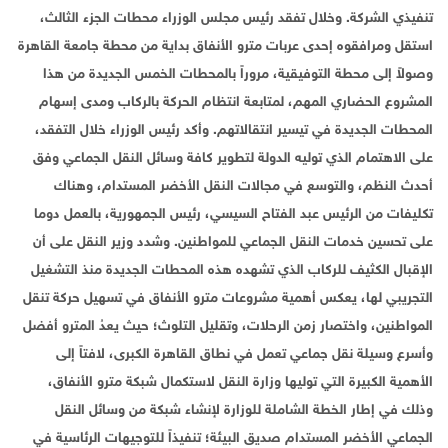
تنفيذي الشركة. وخلال تفقد رئيس مجلس الوزراء محطات الجزء الثالث،
استقل ومرافقوه إحدى عربات مترو الأنفاق بداية من محطة جامعة القاهرة
وصولاً إلى محطة التوفيقية، مروراً بالمحطات الخمس الجديدة من هذا
المشروع الحضاري المهم، لمتابعة انتظام الحركة بالركاب ومدى إسهام
المحطات الجديدة في تيسير انتقالاتهم. وأكد رئيس الوزراء خلال التفقد،
على الاهتمام الذي توليه الدولة لتطوير كافة وسائل النقل الجماعي وفق
أحدث النظم، والتوسع في مجالات النقل الأخضر المستدام، وهناك
تكليفات من الرئيس عبد الفتاح السيسي، رئيس الجمهورية، بالعمل دوما
على تحسين خدمات النقل الجماعي للمواطنين. وشدد وزير النقل على أن
الإقبال الكثيف للركاب الذي تشهده هذه المحطات الجديدة منذ التشغيل
التجريبي لها، يعكس أهمية مشروعات مترو الأنفاق في تسهيل حركة تنقل
المواطنين، واختصار زمن الرحلات، وتقليل التلوث؛ حيث يعدُ المترو أفضل
وأسرع وسيلة نقل جماعي تعمل في نطاق القاهرة الكبرى، لافتاً إلى
الأهمية الكبيرة التي توليها وزارة النقل لاستكمال شبكة مترو الأنفاق،
وذلك في إطار الخطة الشاملة للوزارة لإنشاء شبكة من وسائل النقل
الجماعي الأخضر المستدام صديق البيئة؛ تنفيذاً للتوجيهات الرئاسية في