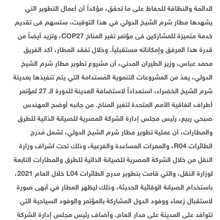
الدائمة والنظافة للحفاظ على ما تحقق، مؤكداً أن أعمال التطوير التي
يشهدها مطار شرم الشيخ الدولي في هذا التوقيت، ستسهم فى تقديم
خدمة متميزة للمشاركين فى مؤتمر تغير المناخ COP27، وتزيد أيضاً من
قدرة هذا المرفق وإمكاناته مستقبلياً. وخلال تفقد المطار، أكد الفريق
محمد عباس، وزير الطيران المدني، أن مشروع تطوير مطار شرم الشيخ
الدولي، يعدُ من المشروعات التنموية المُستدامة التي يتم تنفيذها بمدينة
شرم الشيخ الخضراء، استعداداً لاستضافة المدينة للدورة الـ 27 لمؤتمر
أطراف اتفاقية الأمم المتحدة لتغير المناخ. من جانبه أوضح المهندس
صبحي ربيع، رئيس مجلس إدارة الشركة المصرية للصيانة الذاتية للطرق
والمطارات، أن عملية تطوير مطار شرم الشيخ الدولي، تشمل مُدرج
الطائرات R04، والممرات المساعدة والفرعية، وذلك تحت اشراف وزارة
النقل من خلال الشركة المصرية للصيانة الذاتية للطرق والمطارات التابعة
لوزارة النقل، والتي قامت بتطوير مدرج الطائرات L04 خلال العام 2021،
باستخدام الصيانة الوقائية الحديثة، وذلك ليظهر المطار في أبهى صورة
لاستقبال زعماء ووفود الدول المشاركة بالمؤتمر والوفود السياحية التي
تتوافد على المدينة على مدار العام. وأضاف رئيس مجلس إدارة الشركة