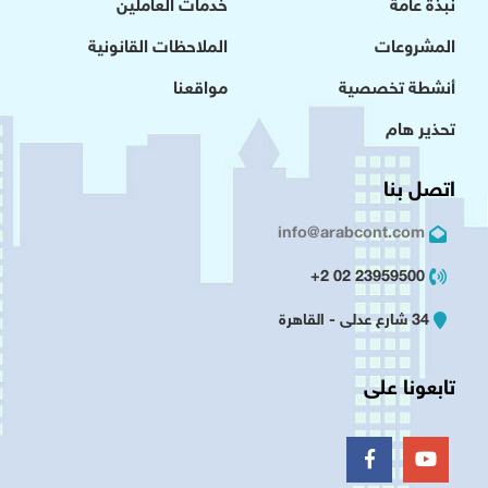
نبذة عامة
خدمات العاملين
المشروعات
الملاحظات القانونية
أنشطة تخصصية
مواقعنا
تحذير هام
اتصل بنا
info@arabcont.com
23959500 02 2+
34 شارع عدلى - القاهرة
تابعونا على