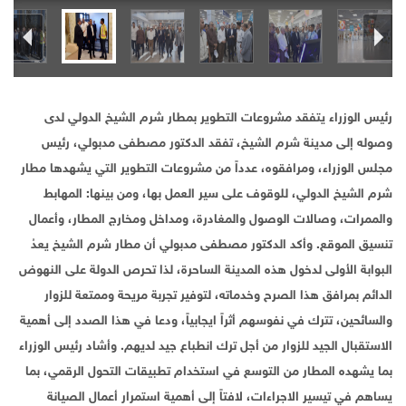
رئيس الوزراء يتفقد مشروعات التطوير بمطار شرم الشيخ الدولي لدى
وصوله إلى مدينة شرم الشيخ، تفقد الدكتور مصطفى مدبولي، رئيس
مجلس الوزراء، ومرافقوه، عدداً من مشروعات التطوير التي يشهدها مطار
شرم الشيخ الدولي، للوقوف على سير العمل بها، ومن بينها: المهابط
والممرات، وصالات الوصول والمغادرة، ومداخل ومخارج المطار، وأعمال
تنسيق الموقع. وأكد الدكتور مصطفى مدبولي أن مطار شرم الشيخ يعدُ
البوابة الأولى لدخول هذه المدينة الساحرة، لذا تحرص الدولة على النهوض
الدائم بمرافق هذا الصرح وخدماته، لتوفير تجربة مريحة وممتعة للزوار
والسائحين، تترك في نفوسهم أثراً ايجابياً، ودعا في هذا الصدد إلى أهمية
الاستقبال الجيد للزوار من أجل ترك انطباع جيد لديهم. وأشاد رئيس الوزراء
بما يشهده المطار من التوسع في استخدام تطبيقات التحول الرقمي، بما
يساهم في تيسير الاجراءات، لافتاً إلى أهمية استمرار أعمال الصيانة