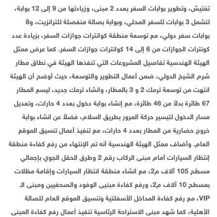
تفتيش، وتطوير بوابات السفر بعدد 2 مبنى، وزيادتها من 9 إلى 12 بوابة،
لتشمل 3 بوابات للسفر المحلي، وبوابة بصالة منفصلة للترانزيت، و8
بوابات سفر دولي، مع توسعة منطقة كوانترات جوازات السفر، بزيادة عدد
كونترات الجوازات من 6 إلى 14 كوانترات جوازات السفر. كما عرض ممثل
الهيئة الهندسية تفاصيل المشروعات التي تنفذها الهيئة في نطاق مطار
شرم الشيخ الدولي، ضمن أعمال التطوير والتوسعة، حيث أوضح أن الهيئة
انتهت من توسعة ترمك 2 و 3 بالمطار، وانشاء ترمك جديد، ليسع المطار
67 طائرة بدلاً من 46 طائرة، مع إنشاء بوابة دخول بعدد 4 حارات، وتعديل
مسار الدخول لتيسير حركة المرور بطريق السلام، فضلاً عن انشاء بوابة
خروج حضارية من المطار بعدد 4 حارات، مع تنفيذ أعمال تنسيق الموقع
العام. وأضاف ممثل الهيئة الهندسية أنه تم الإنتهاء من رفع كفاءة منطقة
إنتظار السيارات أمام مبنى الركاب رقم 2 وطرق الحقل الجوي بإجمالي
مسطح 105 آلاف م2، مع انشاء منطقة انتظار السيارات وإقامة مظلات
بمسطح 10 آلاف م2، ورفع كفاءة مبنيى الوفود والصحفيين ومبنى الـ
VIP، مع رفع كفاءة المداخل الأسفلتية وتنسيق الموقع العام للصالة
الأهلية، كما شهد مبنى الاستراحة الرئاسية تنفيذ أعمال رفع كفاءة المبنى