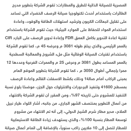
المصرية للصيانة الذاتية للطرق والمطارات: تقوم الشركة بتطوير مدرج
الطائرات باستخدام أحدث تكنولوجيا صيانة الرصف الخضراء التي تساعد
على تقليل انبعاثات الكربون وترشيد استهلاك الطاقة والوقود، واعادة
استخدام المواد للحفاظ على الموارد البيئية؛ حيث تقوم الشركة باستخدام
تقنية اعادة التدوير بكامل العمق FDR وإعادة تدوير الرصف على البارد CIR
بالممر الرئيسي والذي يبلغ طوله 3081 م وعرضه 45 م، كما تقوم الشركة
باستخدام تقنيات الصيانة الوقائية مثل ملء الشروخ والمعالجة السطحية
بالممر المساعد بطول 3081 م وعرض 25 م والممرات الفرعية وعددها 12
ممرا بإجمالي أطوال 3050 م ، كما تقوم الشركة بتطوير الموقع العام
بمبنى الركاب أمام صالة1 وذلك بكشط الاسفلت القائم واعادة الرصف
بمسطح 41600 وتنفيذ البردورات والانترلوك حول الجزر، موضحًا بلوغ نسبة
التنفيذ للمشروع حتى تاريخه 97%، ومن المقرر أن تقوم الشركة بالانتهاء
من أعمال التطوير بمنتصف الشهر الجاري. من جانبه، أشار اللواء طيار نبيل
الملاح، مدير مطار شرم الشيخ الدولي، إلى أنه تم الانتهاء من مشروع
توسعة المطار بنسبة 100%، والذي يستهدف زيادة الطاقة الاستيعابية
للمطار لتصل إلى 10 ملايين راكب سنوياً، بالإضافة إلى اتمام أعمال صيانة