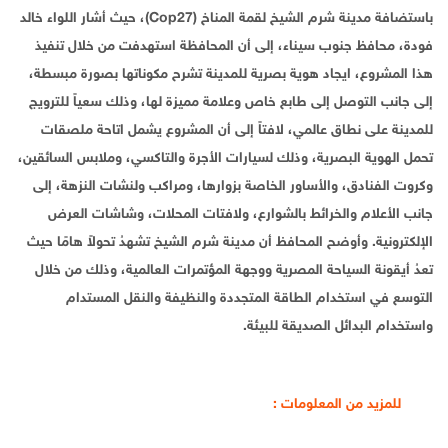
باستضافة مدينة شرم الشيخ لقمة المناخ (Cop27)، حيث أشار اللواء خالد
فودة، محافظ جنوب سيناء، إلى أن المحافظة استهدفت من خلال تنفيذ
هذا المشروع، ايجاد هوية بصرية للمدينة تشرح مكوناتها بصورة مبسطة،
إلى جانب التوصل إلى طابع خاص وعلامة مميزة لها، وذلك سعياً للترويج
للمدينة على نطاق عالمي، لافتاً إلى أن المشروع يشمل اتاحة ملصقات
تحمل الهوية البصرية، وذلك لسيارات الأجرة والتاكسي، وملابس السائقين،
وكروت الفنادق، والأساور الخاصة بزوارها، ومراكب ولنشات النزهة، إلى
جانب الأعلام والخرائط بالشوارع، ولافتات المحلات، وشاشات العرض
الإلكترونية. وأوضح المحافظ أن مدينة شرم الشيخ تشهدُ تحولاً هامًا حيث
تعدُ أيقونة السياحة المصرية ووجهة المؤتمرات العالمية، وذلك من خلال
التوسع في استخدام الطاقة المتجددة والنظيفة والنقل المستدام
واستخدام البدائل الصديقة للبيئة.
للمزيد من المعلومات :