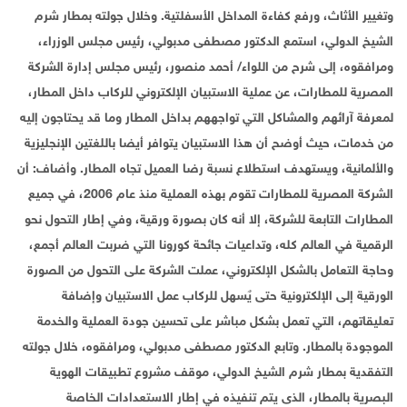
وتغيير الأثاث، ورفع كفاءة المداخل الأسفلتية. وخلال جولته بمطار شرم
الشيخ الدولي، استمع الدكتور مصطفى مدبولي، رئيس مجلس الوزراء،
ومرافقوه، إلى شرح من اللواء/ أحمد منصور، رئيس مجلس إدارة الشركة
المصرية للمطارات، عن عملية الاستبيان الإلكتروني للركاب داخل المطار،
لمعرفة آرائهم والمشاكل التي تواجههم بداخل المطار وما قد يحتاجون إليه
من خدمات، حيث أوضح أن هذا الاستبيان يتوافر أيضا باللغتين الإنجليزية
والألمانية، ويستهدف استطلاع نسبة رضا العميل تجاه المطار. وأضاف: أن
الشركة المصرية للمطارات تقوم بهذه العملية منذ عام 2006، في جميع
المطارات التابعة للشركة، إلا أنه كان بصورة ورقية، وفي إطار التحول نحو
الرقمية في العالم كله، وتداعيات جائحة كورونا التي ضربت العالم أجمع،
وحاجة التعامل بالشكل الإلكتروني، عملت الشركة على التحول من الصورة
الورقية إلى الإلكترونية حتى يٌسهل للركاب عمل الاستبيان وإضافة
تعليقاتهم، التي تعمل بشكل مباشر على تحسين جودة العملية والخدمة
الموجودة بالمطار. وتابع الدكتور مصطفى مدبولي، ومرافقوه، خلال جولته
التفقدية بمطار شرم الشيخ الدولي، موقف مشروع تطبيقات الهوية
البصرية بالمطار، الذى يتم تنفيذه في إطار الاستعدادات الخاصة