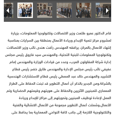
قام الدكتور عمرو طلعت وزير الاتصالات وتكنولوجيا المعلومات، بزيارة
لمشروع مركز تنمية الإبداع وريادة الأعمال بمنطقة بين السرايات بمناسبة
إنتهاء الأعمال بالمركز، يرافقه المهندس رأفت هندى نائب وزير الاتصالات
وتكنولوجيا المعلومات للبنية التحتية، والمهندس سيد فاروق رئيس مجلس
إدارة شركة المقاولون العرب، وعدد من قيادات الوزارة والمهندس إمام
عفيفي نائب رئيس مجلس الإدارة والمهندس طارق خضر رئيس قطاع
التشييد والمهندس خالد عبد المعطي رئيس قطاع الاستشارات الهندسية
بالشركة.ومن الجدير بالذكر أن أعمال التطوير قد تبنت الحفاظ على الطراز
المعماري للمبنيين الآثريين والحفاظ على هويتهم وقيمتهم الحضارية وتم
العمل لإعادة توظيف المبنيين وتحويلهم إلى مراكز للإبداع وريادة
الأعمال.وشملت أعمال التطوير مجموعة من الأعمال الانشائية والفنية
والتكنولوجية اللازمة إلى جانب كافة النواحي المعمارية بما يحافظ على