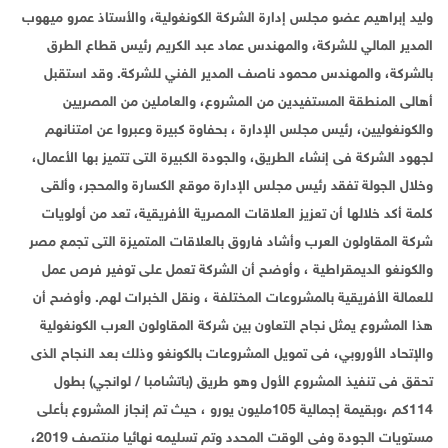
وليد إبراهيم عضو مجلس إدارة الشركة الكونغولية، والأستاذ عمرو ميهوب
المدير المالي للشركة، والمهندس عماد عبد الكريم رئيس قطاع الطرق
بالشركة، والمهندس محمود ناصف المدير الفني للشركة. وقد استقبل
أهالى المنطقة المستفيدين من المشروع، والعاملين من المصريين
والكونغوليين، رئيس مجلس الإدارة ، بحفاوة كبيرة وعبروا عن امتنانهم
لجهود الشركة فى إنشاء الطريق، والجودة الكبيرة التى تتميز بها الأعمال،
وخلال الجولة تفقد رئيس مجلس الإدارة موقع الكسارة والمحجر، وألقى
كلمة أكد خلالها أن تعزيز العلاقات المصرية الأفريقية، تعد من أولويات
شركة المقاولون العرب وأشاد فاروق بالعلاقات المتميزة التى تجمع مصر
والكونغو الديمقراطية ، وأوضح أن الشركة تعمل على توفير فرص عمل
للعمالة الأفريقية بالمشروعات المختلفة ، ونقل الخبرات لهم. وأوضح أن
هذا المشروع يمثل نجاح التعاون بين شركة المقاولون العرب الكونغولية
والإتحاد الأوروبي، فى تمويل المشروعات بالكونغو وذلك بعد النجاح الذى
تحقق فى تنفيذ المشروع الأول وهو طريق (باتشامبا / لوانجي) بطول
114كم ،وبقيمة إجمالية 105مليون يورو ، حيث تم إنجاز المشروع بأعلى
مستويات الجودة وفى الوقت المحدد وتم تسليمه نهائيا منتصف 2019،