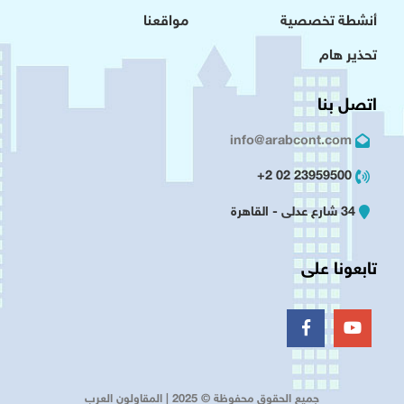
أنشطة تخصصية
مواقعنا
تحذير هام
اتصل بنا
info@arabcont.com
23959500 02 2+
34 شارع عدلى - القاهرة
تابعونا على
جميع الحقوق محفوظة © 2025 | المقاولون العرب