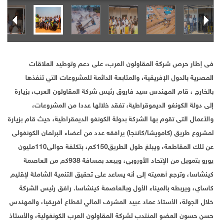
فى إطار حرص شركة المقاولون العرب، على دعم وتوطيد العلاقات
المصرية بالدول الإفريقية، والمتابعة الدائمة للمشروعات التي تنفذها
بالخارج ، قام المهندس سيد فاروق رئيس شركة المقاولون العرب، بزيارة
إلى دولة الكونغو الديموقراطية، تفقد خلالها عددا من المشروعات،
والأعمال التى تقوم بها الشركة بدولة الكونغو الديمقراطية، حيث قام بزيارة
لمشروع طريق (كامويشا/كاننجا) يرافقه عدد من أعضاء البرلمان الكونغولى
عن تلك المقاطعة، ويبلغ طول الطريق150كم، بتكلفة حوالى110مليون
يورو بتمويل من الإتحاد الأوروبي، ويبعد بمسافة 938كم من العاصمة
كينشاسا، وترجع أهميته إلى أنه يساعد على تحقيق التنمية الشاملة لإقليم
كاساي، ويربطه بالميناء الأول وبالعاصمة كينشاسا. رافق رئيس الشركة
خلال الجولة، الأستاذ عماد عبيد المشرف المالي لقطاع أفريقيا، والمهندس
حسن حسون العضو المنتدب لشركة المقاولون العرب الكونغولية، والأستاذ