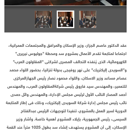
عقد الدكتور عاصم الجزار، وزير الإسكان والمرافق والمجتمعات العمرانية،
اجتماعا لمتابعة تقدم الأعمال بمشروع سد ومحطة "جوليوس نيريرى"
الكهرومائية، الذى يُنفذه التحالف المصرى لشركتى "المقاولون العرب"
و"السويدى إليكتريك" على نهر روفيجى بدولة تنزانيا، بحضور اللواء محمد
عصام مساعد وزير الاسكان، واللواء محمود نصار رئيس الجهازالمركزى
للتعمير، والمهندس سيد فاروق رئيس شركةالمقاولون العرب، والمهندس
أحمد العصار النائب الأول لرئيس مجلس الإدارة، والمهندس وائل حمدى
نائب رئيس مجلس إدارة شركة السويدى إليكتريك، وذلك فى إطار المتابعة
الدورية لسير العمل بالمشروع، تنفيذا لتوجيهات الرئيس عبدالفتاح
السيسى، رئيس الجمهورية، بإيلاء المشروع أهمية خاصة. وأشار وزير
الإسكان، إلى أن المشروع يستهدف إنشاء سد بطول 1025 متراً عند القمة