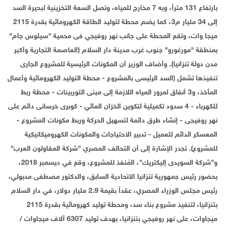
بارتفاع 131 متراً، وبه 7 مخارج للمياه، وتصل السعة التخزينية لبحيرة السد
إلى 34 مليار م3، كما يضم محطة لتوليد الطاقة الكهرومائية بقدرة 2115
ميجا وات، وتقع المحطة على جانب نهر روفيجي فى محمية "سيلوس جام"
بمنطقة "مورغورو" جنوب غرب مدينة دار السلام (العاصمة التجارية وأكبر
مدن دولة تنزانيا). وأضاف الوزير أن المكونات الرئيسية للمشروع الجارى
تنفيذها تشمل (السد الرئيسى بالمشروع - محطة التوليد الكهرومائية وأعمال
المأخذ، و3 أنفاق لمرور المياه اللازمة إلى مبنى التوربينات - محطة ربط
للكهرباء - 4 سدود تكميلية لتكوين الخزان المائي - كوبرى خرسانى دائم على
نهر روفيجى - إنشاء طرق دائمة لتسهيل الحركة وربط مكونات المشروع -
المعسكر الدائم للعميل - تدبير الاحتياجات والمكونات الكهروميكانيكية
للمشروع). تجدر الإشارة إلى أن التحالف المصري "شركة المقاولون العرب"
و"شركة السويدى إليكتريك"، المُنفذ للمشروع، وقع في ديسمبر 2018،
بحضور رئيس جمهورية تنزانيا الاتحادية السابق، والدكتور مصطفى مدبولي،
رئيس مجلس الوزراء المصري، عقداً بقيمة 2.9 مليار دولار، في دار السلام
بتنزانيا، لتنفيذ مشروع بناء سد، ومحطة توليد كهرومائية بقدرة 2115
ميجاوات، على نهر روفيجي بتنزانيا، بهدف توليد 6307 آلاف ميجاوات /