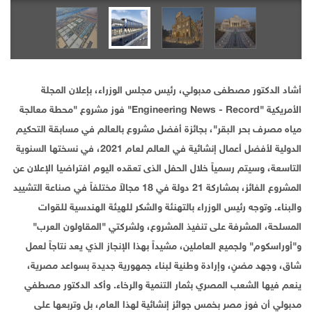
أشاد الدكتور مصطفى مدبولي، رئيس مجلس الوزراء، بإعلان المجلة
الأمريكية "Engineering News - Record" فوز مشروع "محطة معالجة
مياه مصرف بحر البقر"، بجائزة أفضل مشروع بالعالم في مسابقة التحكيم
الدولية لأفضل أعمال إنشائية في العالم لعام 2021، في نسختها السنوية
التاسعة، وسيتم رسمياً خلال الحفل الذى تعقده اليوم افتراضيا الإعلان عن
المشروع الفائز، بمشاركة 21 دولة في 18 مجالاً مختلفاً في صناعة التشييد
والبناء. وتوجه رئيس الوزراء بالتهنئة والشكر للهيئة الهندسية للقوات
المسلحة، المشرفة على تنفيذ المشروع، ولشركتي "المقاولون العرب"
و"أوراسكوم" ولجميع العاملين، مشيداً بهذا الإنجاز الذي يعد نتاجاً لعمل
شاق، وجهد مضنٍ، وإرادة وطنية لبناء جمهورية جديدة بسواعد مصرية،
ينعم فيها الشعب المصري بثمار التنمية والرخاء. وأكد الدكتور مصطفي
مدبولي أن فوز مصر بخمس جوائز إنشائية لهذا العام، بل وتربعها على