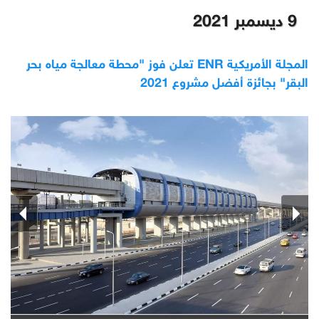
9 ديسمبر 2021
المجلة الأمريكية ENR تعلن فوز "محطة معالجة مياه بحر
البقر" بجائزة أفضل مشروع 2021‎‎