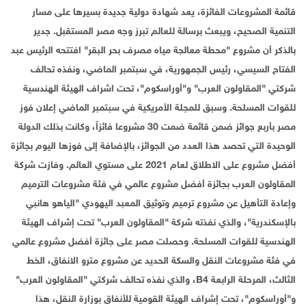
قائمة المشروعات الفائزة، يعد شهادة دولية جديدة بسيرها على مسار
التنمية الصحيح، ويبعث برسالة للعالم تبرز وجه مصر المستقبل. جدير
بالذكر أن مشروع "محطة معالجة مياه مصرف بحر البقر" افتتحه الرئيس عبد
الفتاح السيسي، رئيس الجمهورية، في سبتمبر الماضي، ونفذه تحالف
شرکتي "المقاولون العرب" و"أوراسكوم"، تحت اشراف الهيئة الهندسية
للقوات المسلحة. وسبق للمجلة الأمريكية في سبتمبر الماضي إعلان فوز
مصر بأربع جوائز ضمن قائمة ضمت 30 مشروعا فائزاً، وكانت بذلك الدولة
الوحيدة التي تحصد هذا العدد من الجوائز، بالإضافة إلى فوزها اليوم بجائزة
أفضل مشروع على الاطلاق لعام 2021 على مستوي العالم. وفازت شركة
المقاولون العرب بجائزة أفضل مشروع عالمي في فئة مشروعات الترميم
وإعادة التأهيل عن مشروع ترميم وتوثيق المعبد اليهودي "الياهو هانبي
بالإسكندرية"، والذي نفذته شركة "المقاولون العرب" تحت إشراف الهيئة
الهندسية للقوات المسلحة. وحصلت مصر على جائزة أفضل مشروع عالمي
في فئة مشروعات النقل والسكة الحديد عن مشروع مترو الانفاق، الخط
الثالث، المرحلة الرابعة B4، والذي نفذه تحالف شرکتي "المقاولون العرب"
و"أوراسكوم"، تحت إشراف الهيئة القومية للأنفاق بوزارة النقل، هذا