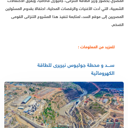
المصري بحضور وزير الطاقة التنزانى، جانيورى ماكامبا، وبفرق الاحتفالات
الشعبية، التي أدت الأغنيات والرقصات المحلية، احتفالا بقدوم المسئولين
المصريين إلى موقع السد، لمتابعة تنفيذ هذا المشروع التنزانى القومى
الضخم.
للمزيد من المعلومات :
ســـد و محطة جوليوس نيريرى للطاقة
الكهرومائية