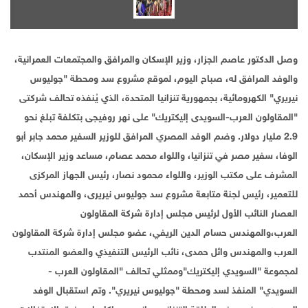
وصل الدكتور عاصم الجزار، وزير الإسكان والمرافق والمجتمعات العمرانية،
والوفد المرافق له، صباح اليوم، لموقع مشروع سد ومحطة "جوليوس
نيريري" الكهرومائية، بجمهورية تنزانيا المتحدة، الذي يُنفذه تحالف شركتى
"المقاولون العرب-السويدى إليكتريك" على نهر روفيجى بتكلفة تبلغ نحو
2.9 مليار دولار. وضم الوفد المصري المرافق للوزير السفير محمد جابر أبو
الوفا، سفير مصر في تنزانيا، واللواء محمد عصام، مساعد وزير الإسكان،
المشرف على مكتب الوزير، واللواء محمود نصار، رئيس الجهاز المركزى
للتعمير، رئيس لجنة متابعة مشروع سد جوليوس نيريرى، والمهندس أحمد
العصار النائب الأول لرئيس مجلس إدارة شركة المقاولون
العرب،والمهندس حسام الدين الريفي، عضو مجلس إدارة شركة المقاولون
العرب والمهندس وائل حمدى، نائب الرئيس التنفيذي والعضو المنتدب
لمجموعة "السويدي إليكتريك"وممثلي تحالف "المقاولون العرب -
السويدي" المنفذ لسد ومحطة "جوليوس نيريري". وتم استقبال الوفد