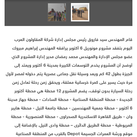
قام المهندس سيد فاروق رئيس مجلس إدارة شركة المقاولون العرب
اليوم بتفقد مشروع مونوريل 6 أكتوبر يرافقه المهندس إبراهيم مبروك
عضو مجلس الإدارة والمهندس محمد رمضان مدير إدارة المشروع الذي
أوضح أن المشروع يخدم التوسعات الكبيرة بمدينة 6 أكتوبر ويمتد إلى
الجيزة بطول 42 كم ويعد وسيلة نقل جماعى عصرية يتم دخوله لمصر لأول
مرة حيث يسير على كمرة خرسانية معلقة، ويحقق زمن رحلة تعادل زمن
رحلة السيارة بدون توقف، يضم المشروع 12 محطة هي محطة أكتوبر
الجديدة - محطة المنطقة الصناعية - محطة السادات - محطة جهاز مدينة
6 أكتوبر - محطة جمعية المهندسين - محطة جامعة النيل - محطة هايبر
وان - طريق القاهرة الاسكندرية الصحراوى - محطة المنصورية - محطة
المريوطية - محطة الطريق الدائرى – محطة وادى النيل. بالإضافة إلى
موقع ورشة العمرات الجسيمة Depot بالقرب من المنطقة الصناعية