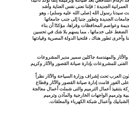
جد الإمام الشافعي بعد صيانته وترميمه إنما نؤكد تأكيدًا
لعمرانية الجديدة ؛ فإننا نعنى نفس العناية وأشد
يت سيدنا رسول الله (صلى الله عليه وسلم) ، وهو
جامعات الجديدة وتطور جنبا إلى جنب جامعاتها
ديمة وعواصم المحافظات وقراها، مؤكدًا أن بناء
ف الضغط على خدماتها ، مما يسهم بلا شك في تحسين
نا وأخرى تطور هناك ، فلتحيا الدولة المصرية وقيادتها
 والأثار والمهندسة جاكلين سمير مدير المشروعات
الفنى للمشروعات بإدارة صيانة القصور والآثار وكريم
ون العرب تحت إشراف وزارة السياحة والآثار نظراً
لى الفور قامت إدارة صيانة القصور والآثار وقطاع
كة بتنفيذ أعمال الترميم والتى شملت أعمال معالجة
وترميم الواجهات الخارجية والمآذن وترميم
الشبابيك وأعمال شبكة الكهرباء والمعلقات.