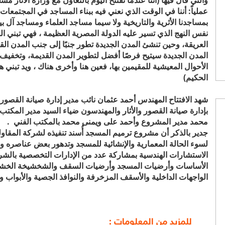
والتي قال فيها (أننا عندما نفتتح اليوم بالتعاون مع وزارة الآثار مس
عملياً: أننا في الوقت الذي نعني فيه ببناء المساجد في المجتمعات ا
بمساجدنا الأثرية والتاريخية ولا سيما مساجد العلماء ومساجد آل ب
نفس النهج الذي تسير عليه الدولة المصرية العظيمة ، فهي تبني ال
العريقة، وحين تنشئ المدن الجديدة تطور جنبًا إلى جنب المدن الق
المدن الجديدة سيتيح فرصًا أفضل لتطوير المدن القديمة، وتخفي
الأحوال المعيشية للمقيمين بها، فعين هنا وأخرى هناك ، ويد تبني ه
الحكيم)
شهد الافتتاح المهندس أحمد عثمان نائب مدير إدارة صيانة القصور
بإدارة صيانة القصور والأثار والمهندسون
ضياء السيد مدير المكتب 
محمد مدير المشروع وأحمد على
ويمنى محمد بالمكتب الفني .
جدير بالذكر أن مشروع ترميم المسجد أُسند تنفيذه لشركة المقاول
لسوء الحالة المعمارية والإنشائية للمسجد وتدهور بعض عناصره وع
الاستشارات الهندسية بمشاركة عدد من الإدارات التخصصية بالشر
الأساسات وأرضيات المسجد وأرضيات السقف والشخشيخة الخشبية 
الواجهات الداخلية والأسقف المزخرفة والنوافذ الجصية والأبواب و
للمزيد من المعلومات :