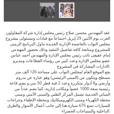
عقد المهندس محسن صلاح رئيس مجلس إدارة شركة المقاولون
العرب يوم الأثنين 29 إبريل اجتماعاً مع قيادات ومسئولى مشروع
مجلس النواب بالعاصمة الإدارية الجديدة تناول البرنامج الزمنى
للمشروع ومتابعة كافة تفاصيل التنفيذ وذلك بحضور المهندس
إمام عفيفى نائب رئيس مجلس الإدارة والمهندس أحمد عباس
عضو مجلس الإدارة وعدد كبير من رؤساء القطاعات ومديرو
الادارات المشاركة في المشروع.
يقع الموقع العام لمجلس النواب على مساحة 126 ألف متر
مسطح ويتكون من (المبنى الرئيسي) وهو عبارة عن بدروم
وأرضي و8 أدوار متكررة وعدد 2 قبة قطر 50 متر،و يضم قاعة
رئيسية سعة 1000 عضواً ومكاتب إدارية، كما يضم عدداً من
المباني الخدمية تشمل المركز الطبي والمبنى الأمني ومبنى
محطة الكهرباء ومبنى الكهروميكانيك ومحطة الإطفاء وجراجات
للسيارات تسع 675 سيارة هذا إلي جانب أعمال الأسوار والطرق
الداخلية والمساحات الخضراء.