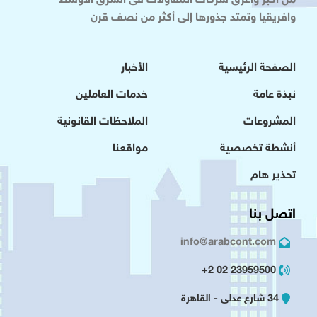
من أكبر وأعرق شركات المقاولات فى الشرق الاوسط
وافريقيا وتمتد جذورها إلى أكثر من نصف قرن
الصفحة الرئيسية
الأخبار
نبذة عامة
خدمات العاملين
المشروعات
الملاحظات القانونية
أنشطة تخصصية
مواقعنا
تحذير هام
اتصل بنا
info@arabcont.com
23959500 02 2+
34 شارع عدلى - القاهرة