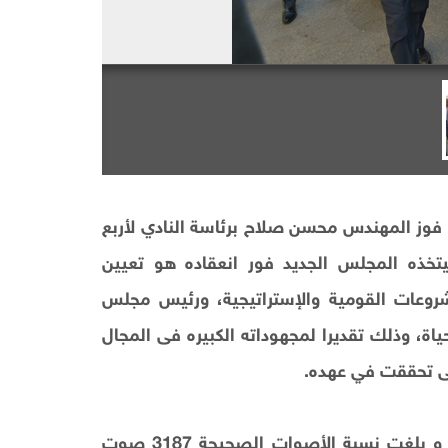
 فوز المهندس محسن صلاح برئاسة النادي لأربع
خذه المجلس الجديد فور انعقاده هو تعيين
روعات القومية والإستراتيجية، ورئيس مجلس
حياة، وذلك تقديرا لمجهوداته الكبيره فى المجال
لتى تحققت في عهده.
هذا وقد بلغت نسبة من أدلوا بأصواتهم 3250 صوت و بلغت نسبة الأصوات الصحيحة 3187 صوت