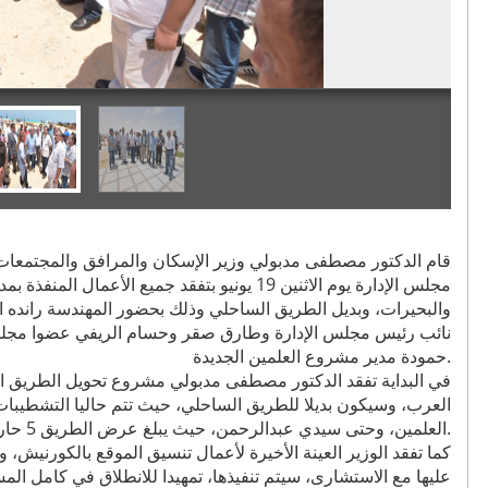
قام الدكتور مصطفى مدبولي وزير الإسكان والمرافق والمجتمعات
مجلس الإدارة يوم الاثنين 19 يونيو بتفقد جميع الأ
والبحيرات، وبديل الطريق الساحلي وذلك بحضور المهندسة رانده ا
نائب رئيس مجلس الإدارة وطارق صقر وحسام الريفي عضوا مجلس 
حمودة مدير مشروع العلمين الجديدة.
في البداية تفقد الدكتور مصطفى مدبولي مشروع تحويل الطريق الد
العرب، وسيكون بديلا للطريق الساحلي، حيث تتم حاليا التشطيبا
العلمين، وحتى سيدي عبدالرحمن، حيث يبلغ عرض الطريق 5 حارات في كل اتجاه، بخلاف حارتي الخدمة.
كما تفقد الوزير العينة الأخيرة لأعمال تنسيق الموقع بالكورنيش، 
عليها مع الاستشارى، سيتم تنفيذها، تمهيدا للانطلاق في كامل الم