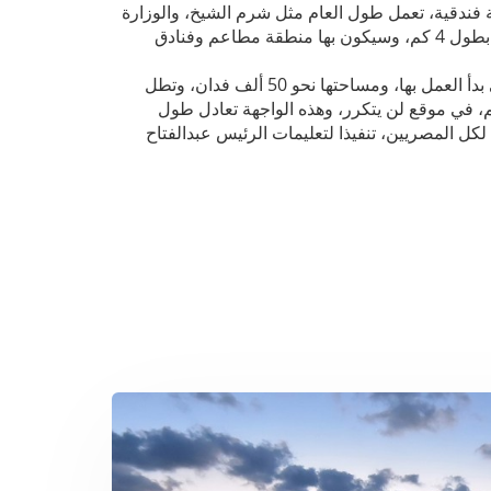
ة سياحية عالمية، وستوفر نحو 25 ألف غرفة فندقية، تعمل طول العام مثل شرم الشيخ، والوزارة
ستبدأ قريبا في تنفذ المشروعات بأول جزء من الشريط الساحلي بطول 4 كم، وسيكون بها منطقة مطاعم وفنادق
تجدر الإشارة إلى أن العلمين الجديدة هي إحدى المدن الكبرى التي بدأ العمل بها، ومساحتها نحو 50 ألف فدان، وتطل
بحر المتوسط بواجهة متميزة، لمسافة تمتد لأكثر من 14 كم، في موقع لن يتكرر، وهذه الواجهة تعادل طول
كل المصريين، تنفيذا لتعليمات الرئيس عبدالفتاح