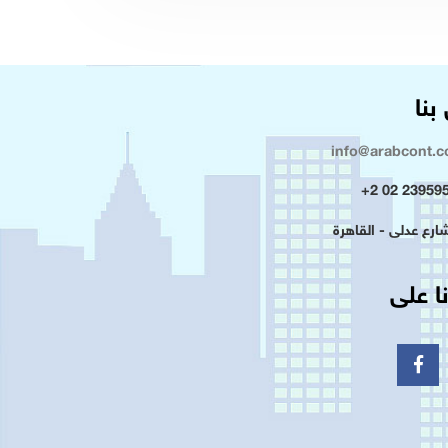
بنا
info@arabcont.
23959500 
ا على