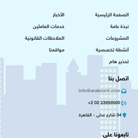
الصفحة الرئيسية
الأخبار
نبذة عامة
خدمات العاملين
المشروعات
الملاحظات القانونية
أنشطة تخصصية
مواقعنا
تحذير هام
اتصل بنا
info@arabcont.com
23959500 02 2+
34 شارع عدلى - القاهرة
تابعونا على