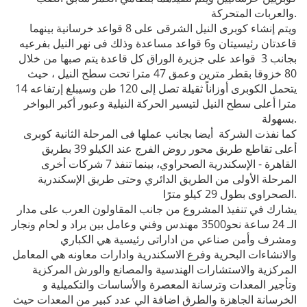
والعربات المتحركة.
ويتم إنشاء كوبرى النيل الشرقى على 8 قواعد خرسانية بينهما
قاعدتان رئيسيتان و6 قواعد مساعدة وذلك فى نهر النيل بفرعيه
بجانب 3 قواعد على جزيرة الوراق كل قاعدة يتم صبها من خلال
80 خزوقا بقطر مترين وعمق 47 مترا تحت سطح النيل ، حيث
يتحمل الكوبرى أوزاناً ثقيلة تصل إلى 120 طن وسيبلغ إرتفاعه 14
مترا أعلى سطح النيل لتيسير الحركة النيلية وعبور أكبر البواخر
بسهولة.
كما نفذت الشركة أيضا بجانب عملها فى المرحلة الثانية كوبرى
أعلى تقاطع طريق محور روض الفرج عند الكيلو 39 بطريق
القاهرة - الإسكندرية الصحراوي، بينما تنفذ 7 شركات أخرى
المرحلة الأولى من الطريق الدائري وحتى طريق الإسكندرية
الصحراوى بطول 29 كيلو مترًا.
يشارك في تنفيذ المشروع من جانب المقاولون العرب على مدار
الـ 24 ساعة نحو3500 مهندس وفني وعامل بين براد و لحام ونجار
ومشرف وأمن صناعي من اداراتى رئيسية هي الكباري
والانشاءات البحرية وفرع الاسكندرية وادارات معاونه هي المعامل
المركزية والاستشارات الهندسية والمصانع والورش المركزية
وتأجير المعدات وترسانة المعصرة والأساسات والتكميلية و
الخرسانة الجاهزة والطرق اضافة الي عدد كبير من المعدات حيث