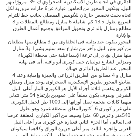
الدائري في اتجاه طريق الاسكندرية الصحراوي ك 39 مرورًا بنهر
النيل، ويتكون المحور من اتجاهين عبارة عن6 حارات مرورية لكل
اتجاه بحيث تخصص حارتان للأتوبيس المفصلي بجانب خط للترام
السريع بطول 13.5 كم شاملة 6 منازل ومطالع بالمظلات و 8
مطالع ومنازل بالدائري وتحويل المرافق وجميع أعمال الطرق
والإنارة.
المحور يتكون عند بدايته فى الخلفاوى من 3 مطالع بينها مطلعان
من كورنيش النيل وآخر من شارع سعد سليم بشبرا و3 منازل
منها منزل يؤدى إلى ترعة الإسماعيلية حتى محطة الكهرباء
ومنزلين لشارع دولتيان حتى كوبرى أبو وافية، أما فى نهاية
المحور عند الطريق الدائرى فهناك
4 منازل و 4 مطالع من الطريق الزراعى والجيزة وإمبابة وعند
تقاطع المحور بطريق الإسكندرية الصحراوى يوجد منزل ومطلع.
الكوبرى ينقسم لثلاثة أجزاء الأول هو الكوبرى المار أعلى النيل
الشرقى وسوف يكون معلقاً على عمودين بإرتفاع 94 مترا تتدلى
منهما كابلات ضخمة تصل أوزانها إلى 1000 طن لحمل الكوبرى
علي غرار كوبرى 6 أكتوبرالمعلق بمنطقة غمرة وهو بطول
540متر وعرض 60 مترا وسيعد من أكبر الكبارى المعلقة عرضا
فى العالم ، أما الجزء الثاني فعبارة عن كوبرى مار أعلى النيل
الغربى والجزء الثالث يمر أعلى جزيرة الوراق وكلاهما سيكونان
كوبريين خرسانيين ويتم تنفيذهما بنظامي الكمر سابق الصب