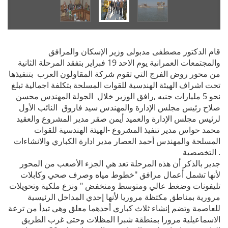
قام الدكتور مصطفى مدبولى وزير الإسكان والمرافق
والمجتمعات العمرانية يوم الاحد 19 فبراير بتفقد المرحلة الثانية
من محور روض الفرج التي تقوم شركة المقاولون العرب بتنفيذها
تحت اشراف الهيئة الهندسية للقوات المسلحة بتكلفة اجمالية تبلغ
نحو 5 مليارات جنيه ,رافق الوزير خلال الجولة المهندس محسن
صلاح رئيس مجلس الإدارة والمهندس سيد فاروق النائب الأول
لرئيس مجلس الإدارة والعميد أيمن صقر مدير المشروع والعقيد
محمد حواس مدير تنفيذ المشروع -الهيئة الهندسية للقوات
المسلحة والمهندس أحمد العصار مدير ادارة الكباري والانشاءات
التخصصية .
جدير بالذكر أن هذه المرحلة تعد هي الجزء الأصعب من المحور
لأنها تشمل أعمال مرافق "خطوط مياه وصرف صحي وكابلات
تليفونات وضغط عالي ومتوسط ومنخفض " ونزع ملكية وتحويلات
مرورية بمناطق مكتظة مروريا لأنها إحدي المداخل الرئيسية
للعاصمة وتضم إنشاء ثلاث كباري أحدهما معلق وهي تبدأ من ترعة
الاسماعيلية مرورا بمنطقة شبرا المظلات وحتى غرب الطريق