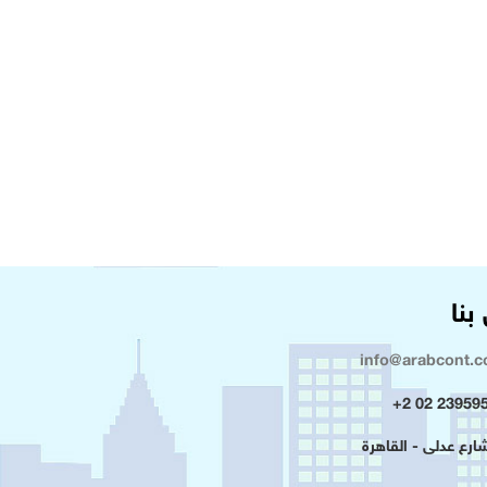
بنا
info@arabcont.
23959500 