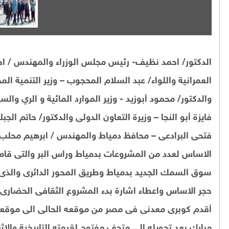
الدكتور/ احمد نظيف- رئيس مجلس الوزراء والمهندس / احمد
العمرانية واللواء/ عبد السلام المحجوب – وزير التنمية ال
والدكتور/ محمود أبوزيد - وزير الموارد المائية و الري وال
فايزة أبو النجا – وزيرة التعاون الدولى والدكتور/ حاتم الج
فتحى البرادعى – محافظ دمياط والمهندس / ابرهيم محلب 
الاساس لعدد من المشروعات بدمياط وراس البر والتى قام
حجر الاساس واعطاء اشارة بدء المشروع الثقافى الحضارى 
أقدم كوبرى معدنى فى مصر من موقعه الحالى الى موقعه 
مبارك بعد تحويله الى متحف مفتوح لقيمته التاريخية والاثر