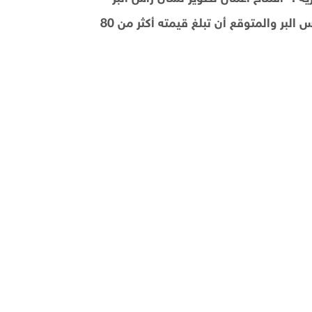
والمنطقة المحيطة به ووضع حجر أساس فندق اللسان برأس البر والمتوقع أن تبلغ قيمته أكثر من 80