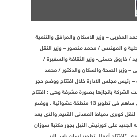
 المغربى – وزير الاسكان والمرافق والتنمية
محلية و المهندس / محمد منصور – وزير النقل
سيد / فاروق حسنى- وزير الثقافة والسفيرة /
بلى – وزير الصحة والسكان والدكتور / محمد
– رئيس مجلس الادارة خلال افتتاح ووضع حجر
ت الشركة بانجازها بصورة مشرفة وهى : افتتاح
سوق السمك الجديد بدمياط وطريق المحور الدائرى والذى ساهم فى تطوير 13 منطقة عشوائية . ووضع
لنقل كوبرى دمياط المعدنى القديم والذى يعد
الجديد على كورنيش النيل بجور مكتبة سوزان
يه . *افتتاح أعمال تطوير لسان راس البر