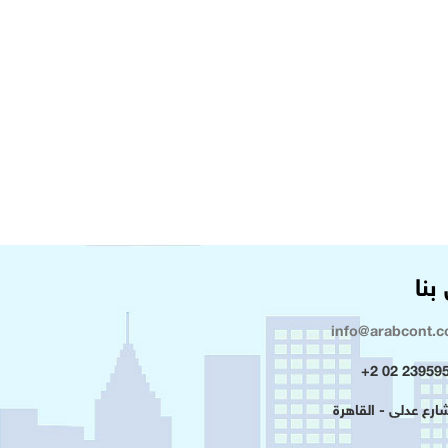
بنا
info@arabcont.
23959500 