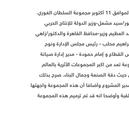
افتتح السيد فاروق حسنى وزير الثقافة مساء يوم الأربعاء الموافق 11 أكتوبر مجموعة السلطان الغوري
/سيد مشعل-وزير الدولة للإنتاج الحربي
عبد العظيم وزير-محافظ القاهرة والدكتور/زاهي
براهيم محلب - رئيس مجلس الإدارة ونوح
قطاع و إمام حمودة - مدير إدارة صيانة
عة تعد من اكبر المجموعات الأثرية بالعالم
 حيث دقة الصنعة وجمال البناء. صرح بذلك
ير المشروع وأضافا أن هذه المجموعة واجهتها
لقبة وأوضحا انه قد تم ترميم هذه المجموعة