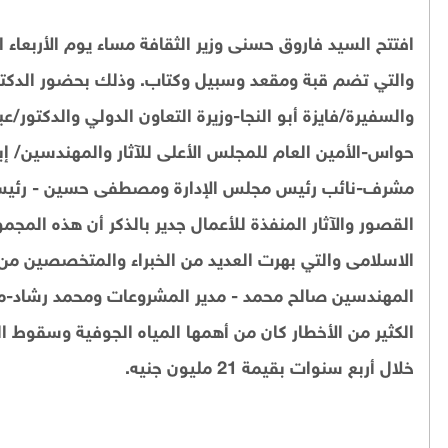
والتي تضم قبة ومقعد وسبيل وكتاب. وذلك بحضور الدكتور
والسفيرة/فايزة أبو النجا-وزيرة التعاون الدولي والدكتور/
حواس-الأمين العام للمجلس الأعلى للآثار والمهندسين/ إ
مشرف-نائب رئيس مجلس الإدارة ومصطفى حسين - رئيس ال
القصور والآثار المنفذة للأعمال جدير بالذكر أن هذه المجمو
الاسلامى والتي بهرت العديد من الخبراء والمتخصصين من
المهندسين صالح محمد - مدير المشروعات ومحمد رشاد-مد
الكثير من الأخطار كان من أهمها المياه الجوفية وسقوط ا
خلال أربع سنوات بقيمة 21 مليون جنيه.