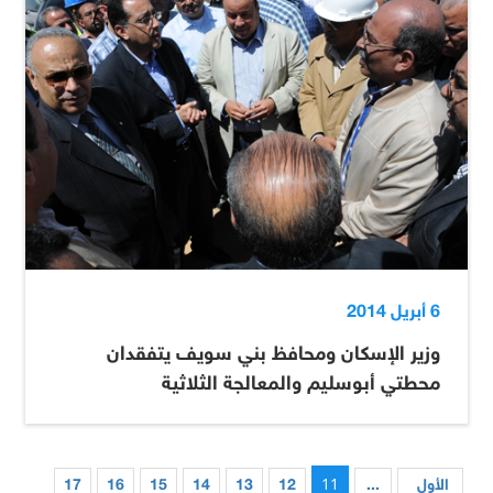
6 أبريل 2014
وزير الإسكان ومحافظ بني سويف يتفقدان
محطتي أبوسليم والمعالجة الثلاثية
11
الأول
...
12
13
14
15
16
17