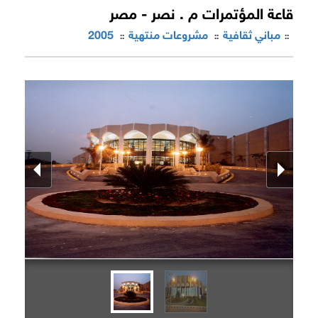
قاعة المؤتمرات م . نصر - مصر
مباني ثقافية
مشروعات منتهية
2005
::
::
::