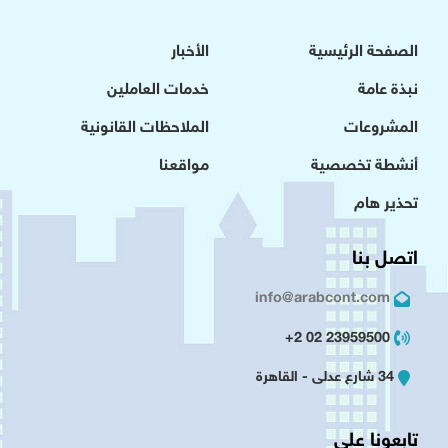
الصفحة الرئيسية
الأخبار
نبذة عامة
خدمات العاملين
المشروعات
الملاحظات القانونية
أنشطة تخصصية
مواقعنا
تحذير هام
اتصل بنا
info@arabcont.com
23959500 02 2+
34 شارع عدلى - القاهرة
تابعونا على