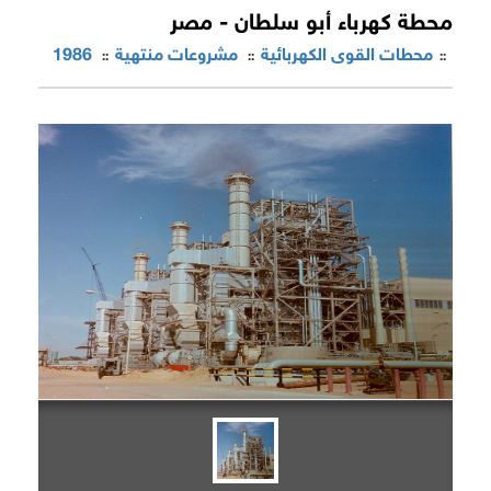
محطة كهرباء أبو سلطان - مصر
محطات القوى الكهربائية
مشروعات منتهية
1986
::
::
::