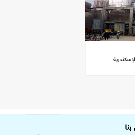
إسكندرية
بنا