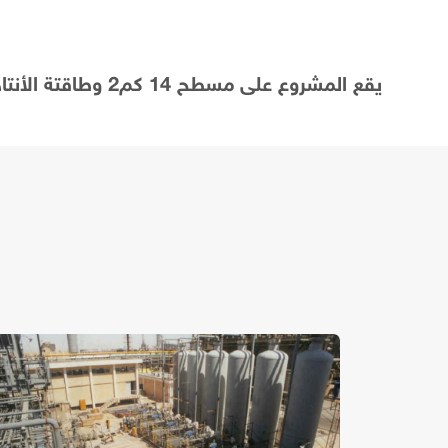
يقع المشروع على مسطح 14 كم2 وطاقتة الأنتاجية فى المرحلة الأولى تصل الى 2000 طن / يوم