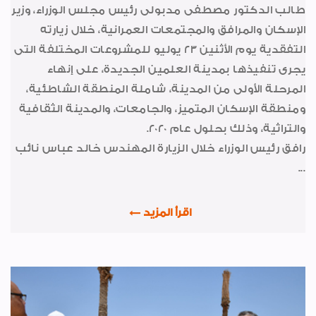
لوحة شرف
طالب الدكتور مصطفى مدبولى رئيس مجلس الوزراء، وزير
الإسكان والمرافق والمجتمعات العمرانية، خلال زيارته
تعاقدات جديدة
التفقدية يوم الأثنين 23 يوليو للمشروعات المختلفة التى
تهانى
يجرى تنفيذها بمدينة العلمين الجديدة، على إنهاء
اخبار متنوعة
المرحلة الأولى من المدينة، شاملة المنطقة الشاطئية،
ومنطقة الإسكان المتميز، والجامعات، والمدينة الثقافية
شهادات الجودة
والتراثية، وذلك بحلول عام 2020.
صور من العدد
رافق رئيس الوزراء خلال الزيارة المهندس خالد عباس نائب
خواطر ايمانية
...
رياضة
اقرأ المزيد
الواحة