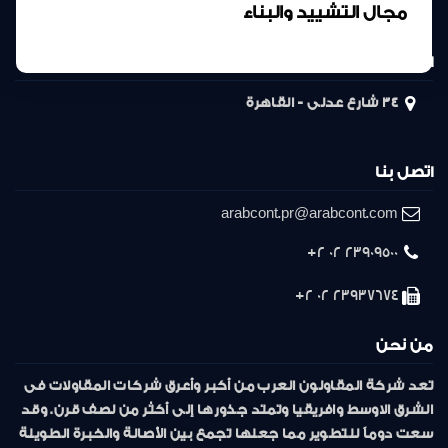
مجال التشييد والبناء
المركز الرئيسى
34 شارع عدلى - القاهرة
اتصل بنا
arabcont.pr@arabcont.com
23909500 02 2+
23937674 02 2+
من نحن
تعد شركة المقاولون العرب من أكبر وأعرق شركات المقاولات فى
الشرق الاوسط وافريقيا وتمتد جذورها إلى أكثر من نصف قرن. وقد
سعت دوماً للتطوير مما جعلها تجمع بين الأصالة والخبرة الطويلة