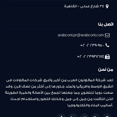
34 شارع عدلى - القاهرة
اتصل بنا
arabcont.pr@arabcont.com
23909500 02 2+
23937674 02 2+
من نحن
تعد شركة المقاولون العرب من أكبر وأعرق شركات المقاولات فى
الشرق الاوسط وافريقيا وتمتد جذورها إلى أكثر من نصف قرن. وقد
سعت دوماً للتطوير مما جعلها تجمع بين الأصالة والخبرة الطويلة
التى انتقلت من جيل إلى جيل وكذلك التطور واستخدام احدث
أساليب البناء والتكنولوجيا.