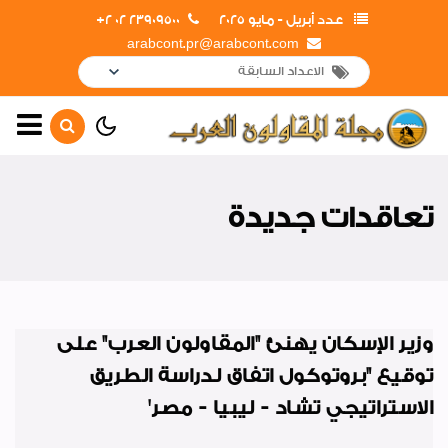
عدد أبريل - مايو 2025
23909500 02 2+
arabcont.pr@arabcont.com
أخبار رئيسية
تعاقدات جديدة
تعاقدات جديدة
أهم الأخبار
لقاءات واجتماعات
جولات وزيارات
وزير الإسكان يهنئ "المقاولون العرب" على
افتتاحات
توقيع "بروتوكول اتفاق لدراسة الطريق
لوحة شرف
الاستراتيجي تشاد - ليبيا - مصر'
أخبار متنوعة