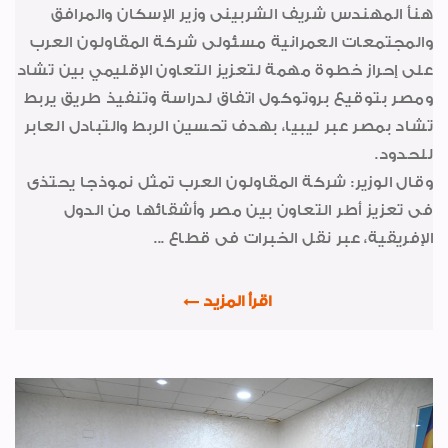
هنأ المهندس شريف الشربينى وزير الإسكان والمرافق
أخبار من هنا وهناك
والمجتمعات العمرانية مسئولى شركة المقاولون العرب
السلامة والصحة المهنية
على إحراز خطوة مهمة لتعزيز التعاون الإقليمي بين تشاد
صور من العدد
ومصر بتوقيع بروتوكول اتفاق لدراسة وتنفيذ طريق يربط
تشاد بمصر عبر ليبيا، بهدف تحسين الربط والتبادل العابر
خواطر ايمانية
للحدود.
الواحة
وقال الوزير: شركة المقاولون العرب تمثل نموذجا يحتذى
فى تعزيز أطر التعاون بين مصر وأشقائها من الدول
الإفريقية، عبر نقل الخبرات فى قطاع ...
اقرأ المزيد