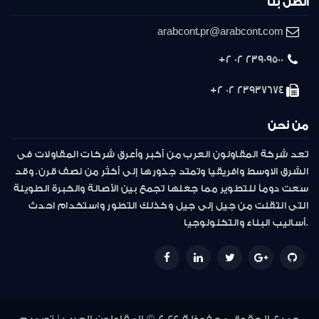
اتصل بنا
arabcont.pr@arabcont.com
23909500 02 2+
23937674 02 2+
من نحن
تعد شركة المقاولون العرب من أكبر وأعرق شركات المقاولات فى
الشرق الاوسط وافريقيا وتمتد جذورها إلى أكثر من نصف قرن. وقد
سعت دوماً للتطوير مما جعلها تجمع بين الأصالة والخبرة الطويلة
التى انتقلت من جيل إلى جيل وكذلك التطور واستخدام احدث
أساليب البناء والتكنولوجيا.