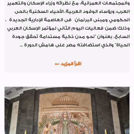
والمجتمعات العمرانية، مع نظرائه وزراء الإسكان والتعمير
السلامة والصحة المهنية
العرب، ورؤساء الوفود العربية، الأحياء السكنية بالحى
صور من العدد
الحكومي ومبنى البرلمان فى العاصمة الإدارية الجديدة ،
وذلك ضمن فعاليات اليوم الثاني لمؤتمر الإسكان العربي
رياضة
السابع، بعنوان "نحو مدن ذكية مستدامة تُحقق جودة
طبية
الحياة" والذي استضافته مصر على هامش الدورة ...
خواطر ايمانية
الواحة
اقرأ المزيد