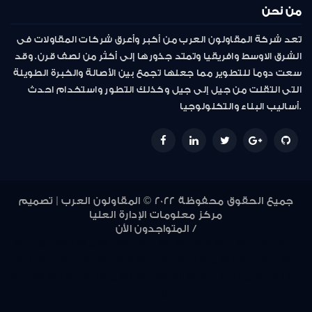
من نحن
تعد شركة المقاولون العرب من أكبر وأعرق شركات المقاولات فى
الشرق الاوسط وافريقيا وتمتد جذورها إلى أكثر من نصف قرن. وقد
سعت دوماً للتطوير مما جعلها تجمع بين الأصالة والخبرة الطويلة
التى انتقلت من جيل إلى جيل وكذلك التطور واستخدام احدث
أساليب البناء والتكنولوجيا.
جميع الحقوق محفوظة 2022 © المقاولون العرب | تصميم
مركز معلومات الإدارة العليا
المتواجدون الأن /
948
947
946
945
944
943
942
941
940
939
938
937
936
935
934
933
932
931
930
929
928
927
926
925
924
923
922
921
920
919
918
917
916
915
914
913
912
911
910
907
906
905
902
901
900
847
846