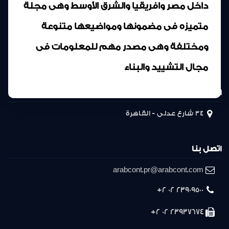
داخل مصر وافريقيا والشرق الأوسط وهى مجلة
متميزه فى مضمونها ومواضيعها متنوعة
ومختلفة وهى مصدر مهم للمعلومات فى
مجال التشييد والبناء
المركز الرئيسى
34 شارع عدلى - القاهرة
اتصل بنا
arabcont.pr@arabcont.com
23909500 02 2+
23937674 02 2+