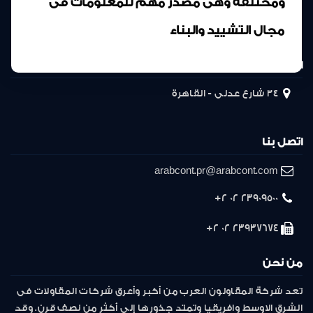
ومختلفة وهى مصدر مهم للمعلومات فى
مجال التشييد والبناء
المركز الرئيسى
34 شارع عدلى - القاهرة
اتصل بنا
arabcont.pr@arabcont.com
23909500 02 2+
23937674 02 2+
من نحن
تعد شركة المقاولون العرب من أكبر وأعرق شركات المقاولات فى
الشرق الاوسط وافريقيا وتمتد جذورها إلى أكثر من نصف قرن. وقد