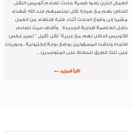
تعاقدات جديدة
العمال الذين راحوا ضحية حادث تصادم أتوبيس النقل
الخاص بهم مع سيارة نقل نحتسبهم عند الله شهداء
شكر وتقدير
مشيرا إلى وقوع الحادث أثناء فترة الإنتهاء من العمل
اخبار متنوعة
داخل العاصمة الإدارية الجديدة وأضاف حيث تصادم
أخبار من هنا وهناك
الأتوبيس الناقل لهم مع عربية "نقل ثقيل " تسير عكس
الاتجاه وناشدا المسؤولين بوضع بوابة إلكترونية ، ودوريات
شهادات الأيزو
على تلك الطرق للحفاظ على المتواجدين ...
رياضة
خواطر إيمانية
اقرأ المزيد
طبية
الواحة