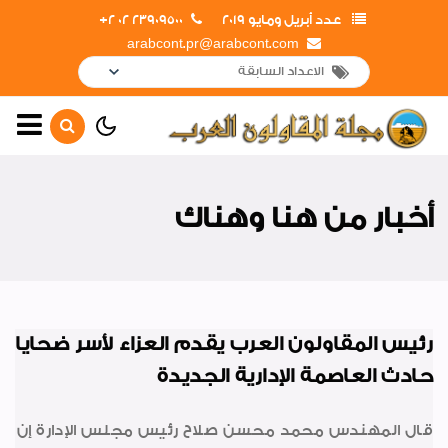
عدد أبريل ومايو 2019
23909500 02 2+
arabcont.pr@arabcont.com
الصفحة الرئيسية
أهم الأخبار
أخبار من هنا وهناك
جولات وزيارات المشروعات
القومية
جولات وزيارات داخلية
جولات وزيارات خارجية
رئيس المقاولون العرب يقدم العزاء لأسر ضحايا
حادث العاصمة الإدارية الجديدة
إفتتاحات
تهانى
قال المهندس محمد محسن صلاح رئيس مجلس الإدارة إن