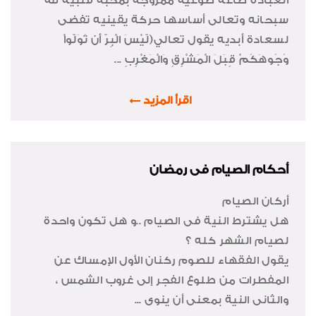
العباده طاعه طوعيه ممزوجه بمحبة قلبيه لله
سبحانه وتعالى أساسها حركة يقينيه تفضى
لسعادة أبديه يقول تعالي(لّيْسَ الْبِرّ أَن تُوَلّواْ
وُجُوهَكُمْ قِبَلَ الْمَشْرِقِ وَالْمَغْرِبِ ...
اقرأ المزيد
أحكام الصيام فى رمضان
أركان الصيام
هل يشترط النية فى الصيام ..و هل تكون واحدة
لصيام الشهر كله ؟
يقول الفقهاء للصوم ركنان الأول الإمساك عن
المفطرات من طلوع الفجر إلى غروب الشمس ،
والثانى النية بمعنى أن ينوى ...