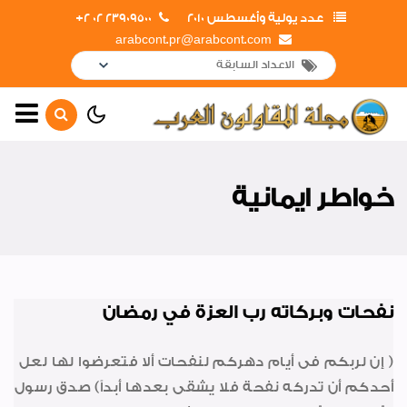
عدد يولية وأغسطس 2010
23909500 02 2+
arabcont.pr@arabcont.com
الصفحة الرئيسية
أهم الأخبار
خواطر ايمانية
مشروعات جديدة
لوحة الشرف
ريبورتاج فرع القناة
نفحات وبركاته رب العزة في رمضان
إفتتاحــــات
أخبار متنوعة
( إن لربكم فى أيام دهركم لنفحات ألا فتعرضوا لها لعل
أحدكم أن تدركه نفحة فلا يشقى بعدها أبداً) صدق رسول
جولات و زيارات