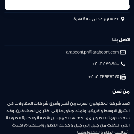
المركز الرئيسى
34 شارع عدلى - القاهرة
اتصل بنا
arabcont.pr@arabcont.com
23909500 02 2+
23937674 02 2+
من نحن
تعد شركة المقاولون العرب من أكبر وأعرق شركات المقاولات فى
الشرق الاوسط وافريقيا وتمتد جذورها إلى أكثر من نصف قرن. وقد
سعت دوماً للتطوير مما جعلها تجمع بين الأصالة والخبرة الطويلة
التى انتقلت من جيل إلى جيل وكذلك التطور واستخدام احدث
أساليب البناء والتكنولوجيا.