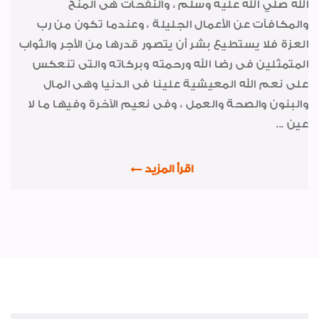
الله صلي الله عليه وسلم ، والنفحات هى المنح
صور وأخبار
والمكافآت عن الأعمال الجليلة ، وعندما تكون من رب
شكر وتقدير
العزة فلا يستطيع بشر أن يتصور قدرها من الأجر والثواب
المتمثلين فى رضا الله ورحمته وبركاته والتى تنعكس
من ذاكرة الشركة
على نعم الله المعيشية علينا فى الدنيا وهى المال
رياضة
والبنون والصحة والعمل ، وفى نعيم الآخرة وفيها ما لا
الواحة
عين ...
خواطر ايمانية
اقرأ المزيد
طبيب الاسرة